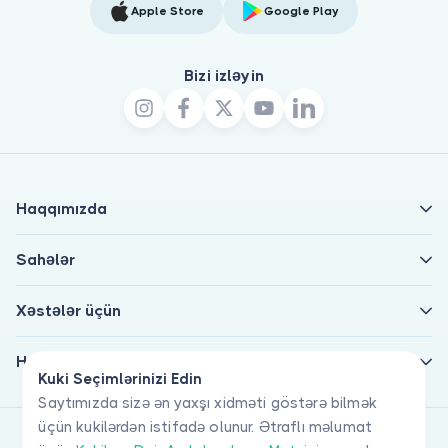
Apple Store
Google Play
Bizi izləyin
Haqqımızda
Sahələr
Xəstələr üçün
Həkimlər üçün
Kuki Seçimlərinizi Edin
Saytımızda sizə ən yaxşı xidməti göstərə bilmək
üçün kukilərdən istifadə olunur. Ətraflı məlumat