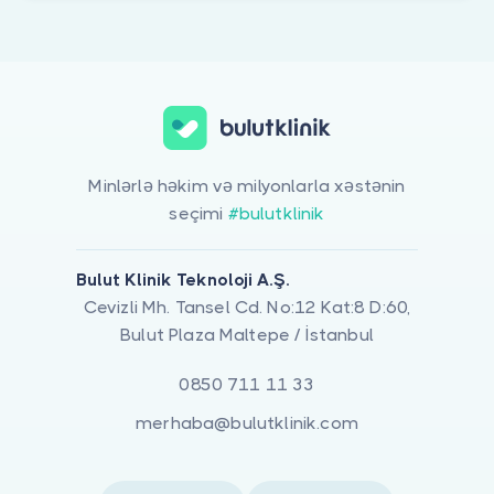
Minlərlə həkim və milyonlarla xəstənin
seçimi
#bulutklinik
Bulut Klinik Teknoloji A.Ş.
Cevizli Mh. Tansel Cd. No:12 Kat:8 D:60,
Bulut Plaza Maltepe / İstanbul
0850 711 11 33
merhaba@bulutklinik.com