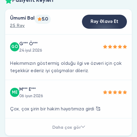
Pasiyent Rəyləri
Ümumi Bal
5.0
Rəy Əlavə Et
25 Rəy
G*** Ö***
GÖ
24 iyul 2026
Hekımımızın göstermiş olduğu ilgi ve özveri için çok
teşekkür ederiz iyi çalışmalar dileriz.
M*** E***
ME
06 iyun 2026
Çox, çox şirin bir həkim həyatımıza girdi 🥰
Daha çox gör