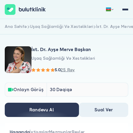
Ana Səhifə
Uşaq Sağlamliği Və Xəstəlikləri
İxt. Dr. Ayşe Mer
Qeydiyyat
Daxil Ol
İxt. Dr. Ayşe Merve Başkan
Uşaq Sağlamliği Və Xəstəlikləri
5.0
25 Rəy
Haqqımızda
Onlayn Görüş
30 Dəqiqə
Xəstələr üçün
Randevu Al
Sual Ver
Həkimlər üçün
Haqqında
İxtisaslar
Məzmunlar
Rəylər