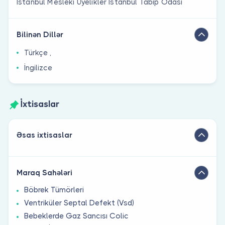
İstanbul Mesleki Üyelikler İstanbul Tabip Odası
Bilinən Dillər
Türkçe ,
İngilizce
İxtisaslar
Əsas ixtisaslar
Maraq Sahələri
Böbrek Tümörleri
Ventriküler Septal Defekt (Vsd)
Bebeklerde Gaz Sancısı Colic