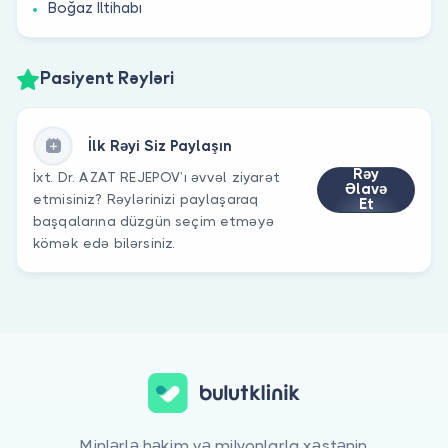
Boğaz İltihabı
Pasiyent Rəyləri
İlk Rəyi Siz Paylaşın
Rəy
İxt. Dr. AZAT REJEPOV’ı əvvəl ziyarət
Əlavə
etmisiniz? Rəylərinizi paylaşaraq
Et
başqalarına düzgün seçim etməyə
kömək edə bilərsiniz.
Minlərlə həkim və milyonlarla xəstənin