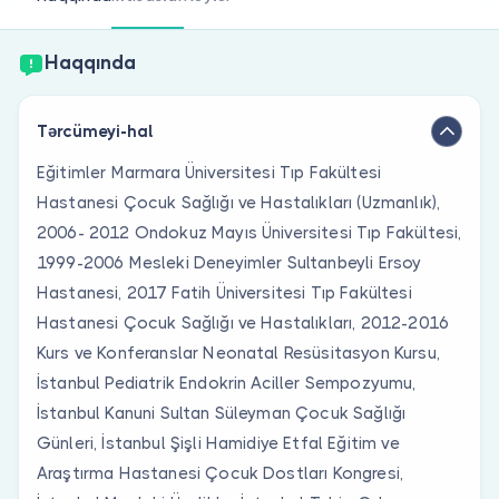
Həkim siniz?
Haqqında
Tərcümeyi-hal
Eğitimler Marmara Üniversitesi Tıp Fakültesi
Hastanesi Çocuk Sağlığı ve Hastalıkları (Uzmanlık),
2006- 2012 Ondokuz Mayıs Üniversitesi Tıp Fakültesi,
1999-2006 Mesleki Deneyimler Sultanbeyli Ersoy
Hastanesi, 2017 Fatih Üniversitesi Tıp Fakültesi
Hastanesi Çocuk Sağlığı ve Hastalıkları, 2012-2016
Kurs ve Konferanslar Neonatal Resüsitasyon Kursu,
İstanbul Pediatrik Endokrin Aciller Sempozyumu,
İstanbul Kanuni Sultan Süleyman Çocuk Sağlığı
Günleri, İstanbul Şişli Hamidiye Etfal Eğitim ve
Araştırma Hastanesi Çocuk Dostları Kongresi,