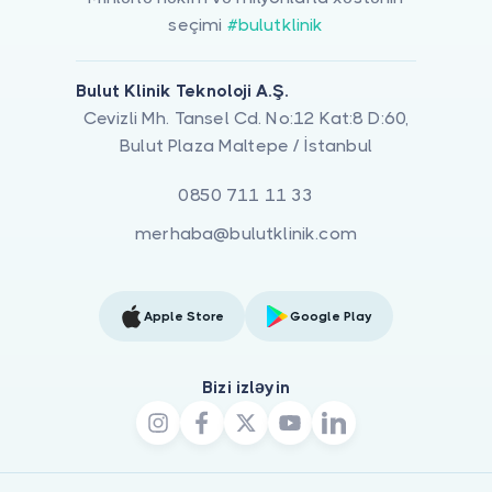
seçimi
#bulutklinik
Bulut Klinik Teknoloji A.Ş.
Cevizli Mh. Tansel Cd. No:12 Kat:8 D:60,
Bulut Plaza Maltepe / İstanbul
0850 711 11 33
merhaba@bulutklinik.com
Apple Store
Google Play
Bizi izləyin