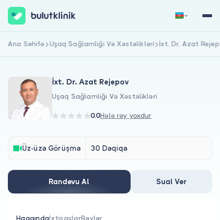
Ana Səhifə
Uşaq Sağlamliği Və Xəstəlikləri
İxt. Dr. Azat Reje
Qeydiyyat
Daxil Ol
İxt. Dr. Azat Rejepov
Uşaq Sağlamliği Və Xəstəlikləri
0.0
Hələ rəy yoxdur
Haqqımızda
Üz-üzə Görüşmə
30 Dəqiqə
Xəstələr üçün
Randevu Al
Sual Ver
Həkimlər üçün
Haqqında
İxtisaslar
Rəylər