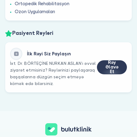
Ortopedik Rehabilitasyon
Ozon Uygulamaları
Pasiyent Rəyləri
İlk Rəyi Siz Paylaşın
Rəy
İxt. Dr. BÖRTEÇİNE NURKAN ASLAN’ı əvvəl
Əlavə
ziyarət etmisiniz? Rəylərinizi paylaşaraq
Et
başqalarına düzgün seçim etməyə
kömək edə bilərsiniz.