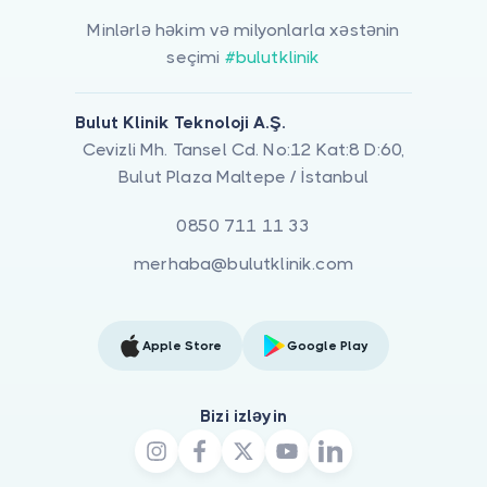
Minlərlə həkim və milyonlarla xəstənin
seçimi
#bulutklinik
Bulut Klinik Teknoloji A.Ş.
Cevizli Mh. Tansel Cd. No:12 Kat:8 D:60,
Bulut Plaza Maltepe / İstanbul
0850 711 11 33
merhaba@bulutklinik.com
Apple Store
Google Play
Bizi izləyin