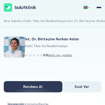
Ana Səhifə
Fiziki Tibb Və Reabilitasiya
İxt. Dr. Börteçine Nurk
Qeydiyyat
Daxil Ol
İxt. Dr. Börteçine Nurkan Aslan
Fiziki Tibb Və Reabilitasiya
0.0
Hələ rəy yoxdur
Haqqımızda
Xəstələr üçün
Randevu Al
Sual Ver
Həkimlər üçün
Haqqında
İxtisaslar
Rəylər