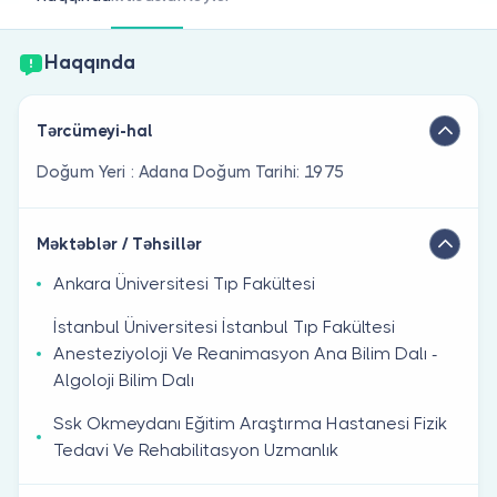
Həkim siniz?
Haqqında
Tərcümeyi-hal
Doğum Yeri : Adana Doğum Tarihi: 1975
Məktəblər / Təhsillər
Ankara Üniversitesi Tıp Fakültesi
İstanbul Üniversitesi İstanbul Tıp Fakültesi
Anesteziyoloji Ve Reanimasyon Ana Bilim Dalı -
Algoloji Bilim Dalı
Ssk Okmeydanı Eğitim Araştırma Hastanesi Fizik
Tedavi Ve Rehabilitasyon Uzmanlık