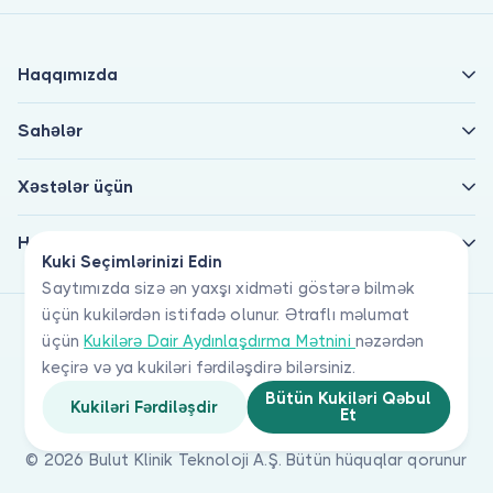
Haqqımızda
Sahələr
Xəstələr üçün
Həkimlər üçün
Kuki Seçimlərinizi Edin
Saytımızda sizə ən yaxşı xidməti göstərə bilmək
üçün kukilərdən istifadə olunur. Ətraflı məlumat
üçün
Kukilərə Dair Aydınlaşdırma Mətnini
nəzərdən
keçirə və ya kukiləri fərdiləşdirə bilərsiniz.
Bütün Kukiləri Qəbul
Kukiləri Fərdiləşdir
Et
© 2026 Bulut Klinik Teknoloji A.Ş. Bütün hüquqlar qorunur