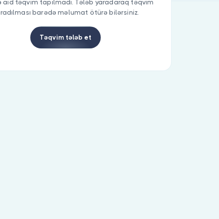
 aid təqvim tapılmadı. Tələb yaradaraq təqvim
radılması barədə məlumat ötürə bilərsiniz.
Təqvim tələb et