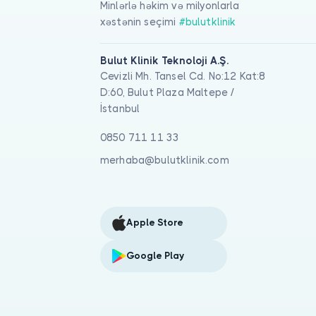
Minlərlə həkim və milyonlarla
xəstənin seçimi
#bulutklinik
Bulut Klinik Teknoloji A.Ş.
Cevizli Mh. Tansel Cd. No:12 Kat:8
D:60, Bulut Plaza Maltepe /
İstanbul
0850 711 11 33
merhaba@bulutklinik.com
Apple Store
Google Play