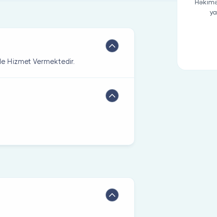
Həkimə
ya
e Hizmet Vermektedir.