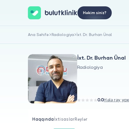
Həkim siniz?
Ana Səhifə
Radiologiya
İxt. Dr. Burhan Ünal
İxt. Dr. Burhan Ünal
Radiologiya
0.0
Hələ rəy yox
Haqqında
İxtisaslar
Rəylər