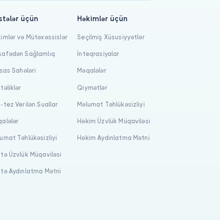
stələr üçün
Həkimlər üçün
imlər və Mütəxəssislər
Seçilmiş Xüsusiyyətlər
afədən Sağlamlıq
İnteqrasiyalar
isas Sahələri
Məqalələr
təliklər
Qiymətlər
-tez Verilən Suallar
Məlumat Təhlükəsizliyi
alələr
Həkim Üzvlük Müqaviləsi
umat Təhlükəsizliyi
Həkim Aydınlatma Mətni
tə Üzvlük Müqaviləsi
tə Aydınlatma Mətni