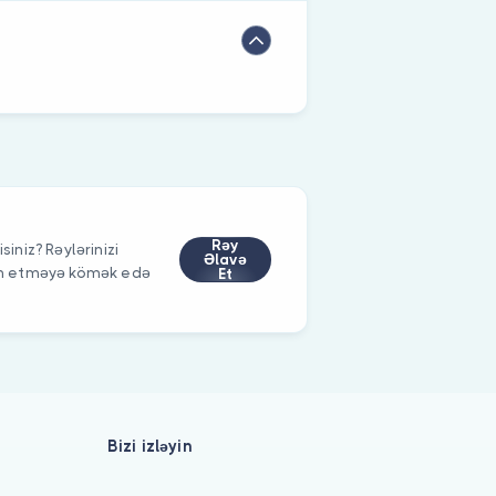
Rəy
siniz? Rəylərinizi
Əlavə
im etməyə kömək edə
Et
Bizi izləyin