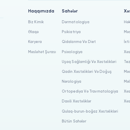
Haqqımızda
Sahələr
Xə
Biz Kimik
Dərmatologiya
Hək
Əlaqə
Psikiatriya
Məs
Karyera
Qidalanma Və Diet
İxt
Məsləhət Şurası
Psixologiya
Xəs
Uşaq Sağlamliği Və Xəstəlikləri
Tez
Qadin Xəstəlikləri Və Doğuş
Məq
Nərologiya
Məl
Ortopediya Və Travmatologiya
Xəs
Daxili Xəstəliklər
Xəs
Qulaq-burun-boğaz Xəstəlikləri
Bütün Sahələr