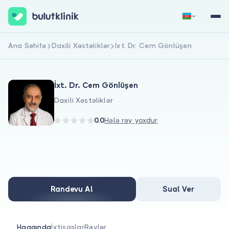
Ana Səhifə
Daxili Xəstəliklər
İxt. Dr. Cem Gönlüşen
Qeydiyyat
Daxil Ol
İxt. Dr. Cem Gönlüşen
Daxili Xəstəliklər
0.0
Hələ rəy yoxdur
Haqqımızda
Xəstələr üçün
Randevu Al
Sual Ver
Həkimlər üçün
Haqqında
İxtisaslar
Rəylər