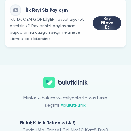
İlk Rəyi Siz Paylaşın
Rəy
İxt. Dr. CEM GÖNLÜŞEN’ı əvvəl ziyarət
Əlavə
etmisiniz? Rəylərinizi paylaşaraq
Et
başqalarına düzgün seçim etməyə
kömək edə bilərsiniz.
Minlərlə həkim və milyonlarla xəstənin
seçimi
#bulutklinik
Bulut Klinik Teknoloji A.Ş.
Cevizli Mh. Tansel Cd. No:12 Kat:8 D:60,