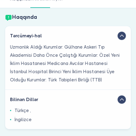
Həkim siniz?
Haqqında
Tərcümeyi-hal
Uzmanlık Aldığı Kurumlar: Gülhane Askeri Tıp
Akademisi Daha Önce Çalıştığı Kurumlar: Özel Yeni
İklim Hasatanesi Medicana Avcılar Hastanesi
İstanbul Hospital Birinci Yeni İklim Hastanesi Üye
Olduğu Kurumlar: Türk Tabipleri Birliği (TTB)
Bilinən Dillər
Türkçe ,
İngilizce