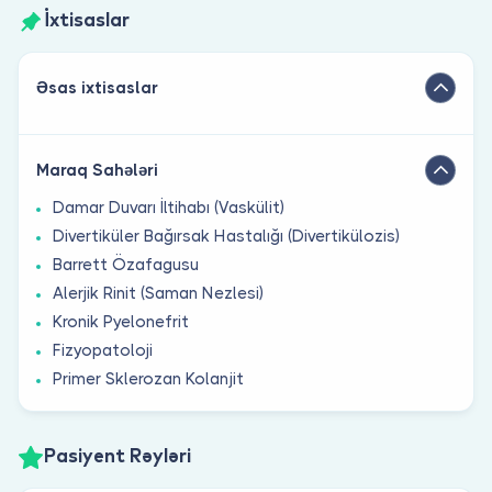
İxtisaslar
Əsas ixtisaslar
Maraq Sahələri
Damar Duvarı İltihabı (Vaskülit)
Divertiküler Bağırsak Hastalığı (Divertikülozis)
Barrett Özafagusu
Alerjik Rinit (Saman Nezlesi)
Kronik Pyelonefrit
Fizyopatoloji
Primer Sklerozan Kolanjit
Pasiyent Rəyləri