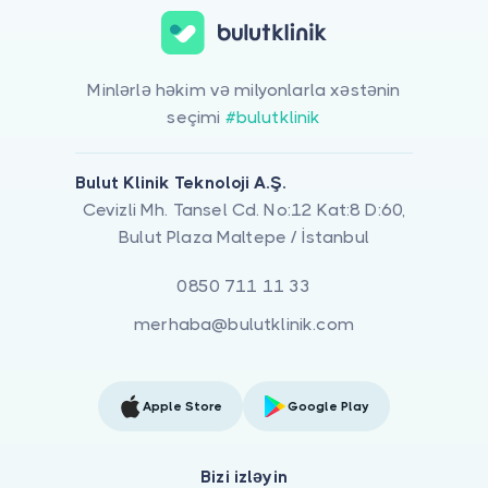
Minlərlə həkim və milyonlarla xəstənin
seçimi
#bulutklinik
Bulut Klinik Teknoloji A.Ş.
Cevizli Mh. Tansel Cd. No:12 Kat:8 D:60,
Bulut Plaza Maltepe / İstanbul
0850 711 11 33
merhaba@bulutklinik.com
Apple Store
Google Play
Bizi izləyin