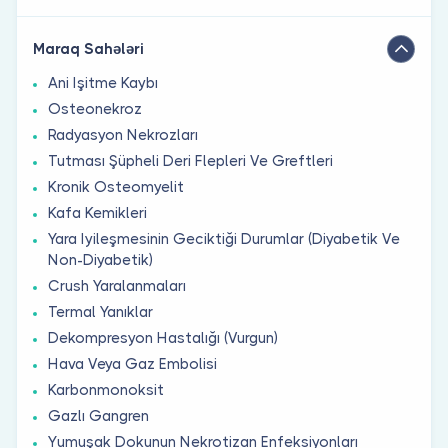
Maraq Sahələri
Ani Işitme Kaybı
Osteonekroz
Radyasyon Nekrozları
Tutması Şüpheli Deri Flepleri Ve Greftleri
Kronik Osteomyelit
Kafa Kemikleri
Yara Iyileşmesinin Geciktiği Durumlar (Diyabetik Ve
Non-Diyabetik)
Crush Yaralanmaları
Termal Yanıklar
Dekompresyon Hastalığı (Vurgun)
Hava Veya Gaz Embolisi
Karbonmonoksit
Gazlı Gangren
Yumuşak Dokunun Nekrotizan Enfeksiyonları