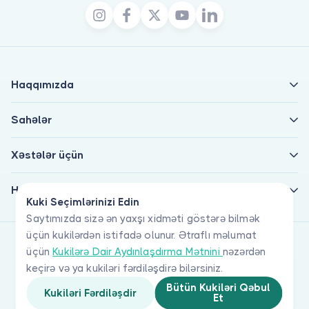
Haqqımızda
Sahələr
Xəstələr üçün
Həkimlər üçün
Kuki Seçimlərinizi Edin
Saytımızda sizə ən yaxşı xidməti göstərə bilmək
üçün kukilərdən istifadə olunur. Ətraflı məlumat
üçün
Kukilərə Dair Aydınlaşdırma Mətnini
nəzərdən
keçirə və ya kukiləri fərdiləşdirə bilərsiniz.
Bütün Kukiləri Qəbul
Kukiləri Fərdiləşdir
Et