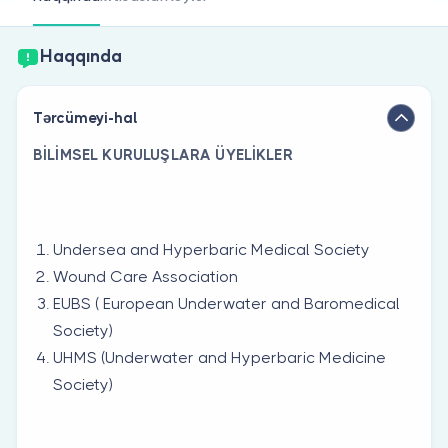
Həkim siniz?
Haqqında
Tərcümeyi-hal
BİLİMSEL KURULUŞLARA ÜYELİKLER
Undersea and Hyperbaric Medical Society
Wound Care Association
EUBS ( European Underwater and Baromedical
Society)
UHMS (Underwater and Hyperbaric Medicine
Society)