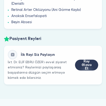
(Derialtı
Retinal Arter Oklüzyonu (Ani Görme Kaybı)
Anoksik Ensefalopati
Beyin Absesi
Pasiyent Rəyləri
İlk Rəyi Siz Paylaşın
Rəy
İxt. Dr. ELİF EBRU ÖZER’ı əvvəl ziyarət
Əlavə
etmisiniz? Rəylərinizi paylaşaraq
Et
başqalarına düzgün seçim etməyə
kömək edə bilərsiniz.