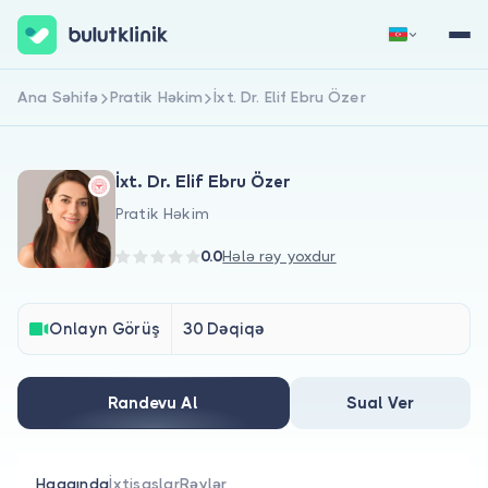
Ana Səhifə
Pratik Həkim
İxt. Dr. Elif Ebru Özer
Qeydiyyat
Daxil Ol
İxt. Dr. Elif Ebru Özer
Pratik Həkim
0.0
Hələ rəy yoxdur
Haqqımızda
Onlayn Görüş
30 Dəqiqə
Xəstələr üçün
Randevu Al
Sual Ver
Həkimlər üçün
Haqqında
İxtisaslar
Rəylər