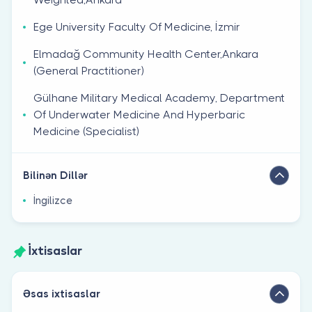
Ege University Faculty Of Medicine, İzmir
Elmadağ Community Health Center,Ankara
(General Practitioner)
Gülhane Military Medical Academy, Department
Of Underwater Medicine And Hyperbaric
Medicine (Specialist)
Bilinən Dillər
İngilizce
İxtisaslar
Əsas ixtisaslar