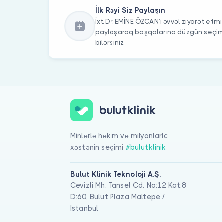
İlk Rəyi Siz Paylaşın
İxt. Dr. EMİNE ÖZCAN’ı əvvəl ziyarət etmis
paylaşaraq başqalarına düzgün seç
bilərsiniz.
Minlərlə həkim və milyonlarla
xəstənin seçimi
#bulutklinik
Bulut Klinik Teknoloji A.Ş.
Cevizli Mh. Tansel Cd. No:12 Kat:8
D:60, Bulut Plaza Maltepe /
İstanbul