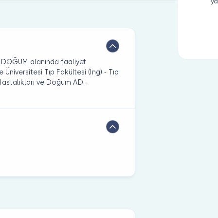
ya
 DOĞUM alanında faaliyet
iversitesi Tıp Fakültesi (İng) - Tıp
 Hastalıkları ve Doğum AD -