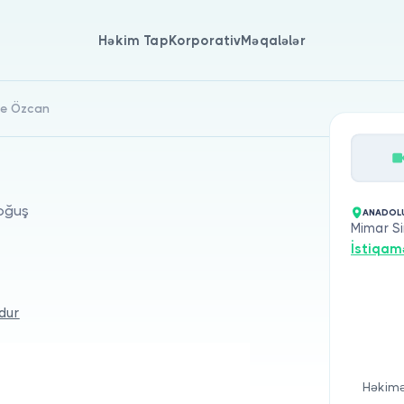
Həkim Tap
Korporativ
Məqalələr
ine Özcan
Doğuş
ANADOLU 
Mimar Si
İstiqam
dur
Həkimə