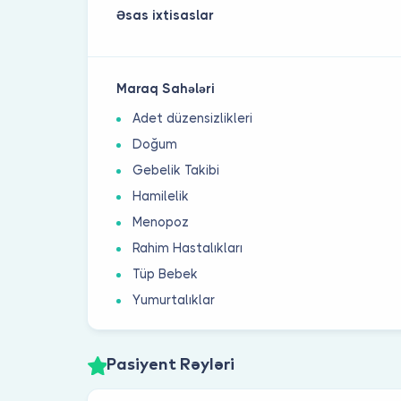
Əsas ixtisaslar
Maraq Sahələri
Adet düzensizlikleri
Doğum
Gebelik Takibi
Hamilelik
Menopoz
Rahim Hastalıkları
Tüp Bebek
Yumurtalıklar
Pasiyent Rəyləri