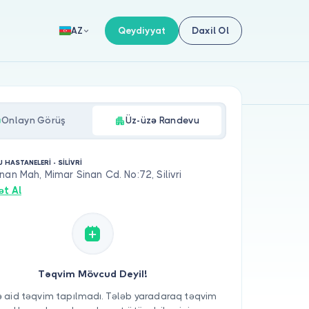
Qeydiyyat
Daxil Ol
AZ
Onlayn Görüş
Üz-üzə Randevu
HASTANELERİ - SİLİVRİ
nan Mah, Mimar Sinan Cd. No:72, Silivri
ət Al
Təqvim Mövcud Deyil!
 aid təqvim tapılmadı. Tələb yaradaraq təqvim