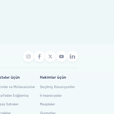
stələr üçün
Həkimlər üçün
imlər və Mütəxəssislər
Seçilmiş Xüsusiyyətlər
afədən Sağlamlıq
İnteqrasiyalar
isas Sahələri
Məqalələr
təliklər
Qiymətlər