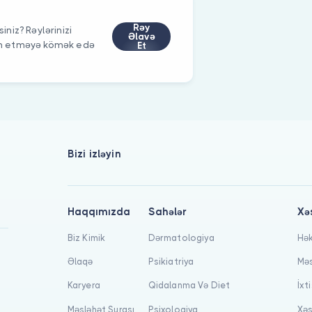
Rəy
iniz? Rəylərinizi
Əlavə
im etməyə kömək edə
Et
Bizi izləyin
Haqqımızda
Sahələr
Xə
Biz Kimik
Dərmatologiya
Hək
Əlaqə
Psikiatriya
Məs
Karyera
Qidalanma Və Diet
İxt
Məsləhət Şurası
Psixologiya
Xəs