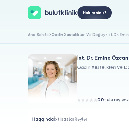
Həkim siniz?
Ana Səhifə
Qadin Xəstəlikləri Və Doğuş
İxt. Dr. Em
İxt. Dr. Emine Özcan
Qadin Xəstəlikləri Və 
0.0
Hələ rəy yox
Haqqında
İxtisaslar
Rəylər