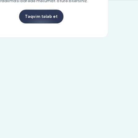
radılması barədə məlumat ötürə bilərsiniz.
Təqvim tələb et