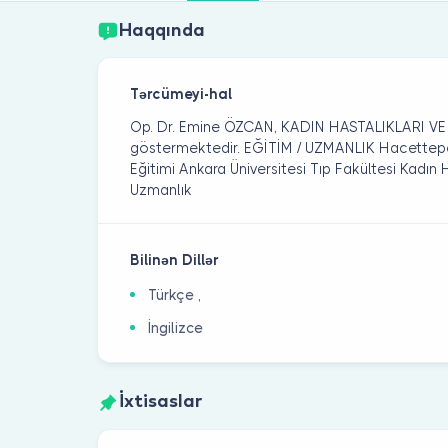
Haqqında
Tərcümeyi-hal
Op. Dr. Emine ÖZCAN, KADIN HASTALIKLARI VE
göstermektedir. EĞİTİM / UZMANLIK Hacettepe Ün
Eğitimi Ankara Üniversitesi Tıp Fakültesi Kadın
Uzmanlık
Bilinən Dillər
Türkçe ,
İngilizce
İxtisaslar