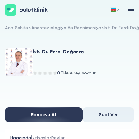
Ana Səhifə
Anesteziologiya Və Reanimasiya
İxt. Dr. Ferdi D
Qeydiyyat
Daxil Ol
İxt. Dr. Ferdi Doğanay
0.0
Hələ rəy yoxdur
Haqqımızda
Xəstələr üçün
Randevu Al
Sual Ver
Həkimlər üçün
Haqqında
İxtisaslar
Rəylər