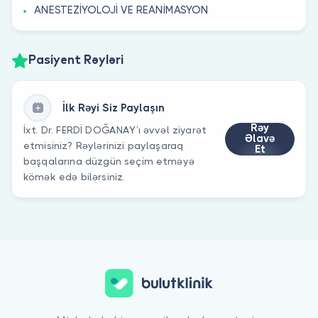
ANESTEZİYOLOJİ VE REANİMASYON
Pasiyent Rəyləri
İlk Rəyi Siz Paylaşın
Rəy
İxt. Dr. FERDİ DOĞANAY’ı əvvəl ziyarət
Əlavə
etmisiniz? Rəylərinizi paylaşaraq
Et
başqalarına düzgün seçim etməyə
kömək edə bilərsiniz.