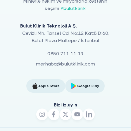
Minlərlə həkim və milyonlarla xəstənin
seçimi
#bulutklinik
Bulut Klinik Teknoloji A.Ş.
Cevizli Mh. Tansel Cd. No:12 Kat:8 D:60,
Bulut Plaza Maltepe / İstanbul
0850 711 11 33
merhaba@bulutklinik.com
Apple Store
Google Play
Bizi izləyin