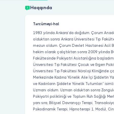
Haqqında
Tərcümeyi-hal
1983 yılında Ankara’da doğdum. Çorum Anad
olduktan sonra Ankara Üniversitesi Tıp Fakült
mezun oldum. Çorum Devlet Hastanesi Acil B
hekim olarak çalıştıktan sonra 2009 yılında Bü
Fakültesinde Psikiyatri Asistanlığına başladım
Üniversitesi Tıp Fakültesi Çocuk ve Ergen Psikiy
Üniversitesi Tıp Fakültesi Nöroloji Kliniğinde ç
Merkezinde Kadına Yönelik Aile İçi Şiddetin Yayg
ve Kadınların Şiddete Yönelik Tutumları” isiml
Uzmanı oldum. Uzman olduktan sonra Zongul
Psikiyatri polikliniği ve Toplum Ruh Sağlığı Me
yanı sıra, Bilişsel Davranışçı Terapi, Transaksi
Psikodinamik Terapi, Hipnoterapi 1. Modül, Cin