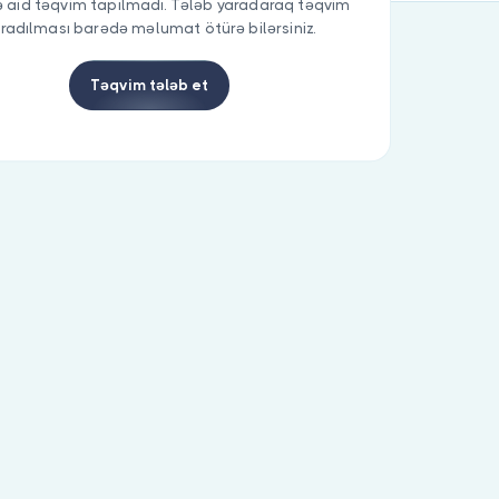
 aid təqvim tapılmadı. Tələb yaradaraq təqvim
radılması barədə məlumat ötürə bilərsiniz.
Təqvim tələb et