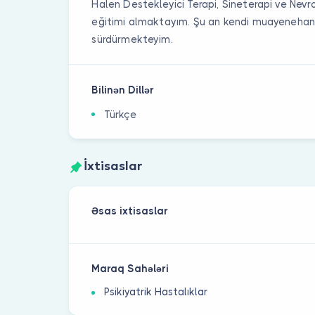
Halen Destekleyici Terapi, Sineterapi ve Nevr
eğitimi almaktayım. Şu an kendi muayeneha
sürdürmekteyim.
Bilinən Dillər
Türkçe
İxtisaslar
Əsas ixtisaslar
Maraq Sahələri
Psikiyatrik Hastalıklar