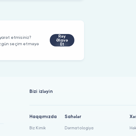
Rəy
yarət etmisiniz?
Əlavə
düzgün seçim etməyə
Et
Bizi izləyin
Haqqımızda
Sahələr
Xə
Biz Kimik
Dərmatologiya
Hək