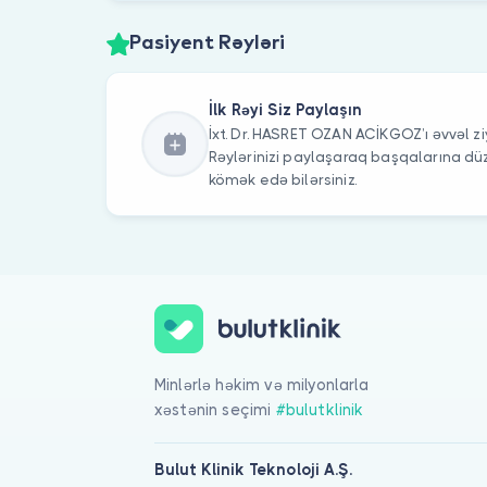
Pasiyent Rəyləri
İlk Rəyi Siz Paylaşın
İxt. Dr. HASRET OZAN ACİKGOZ’ı əvvəl zi
Rəylərinizi paylaşaraq başqalarına 
kömək edə bilərsiniz.
Minlərlə həkim və milyonlarla
xəstənin seçimi
#bulutklinik
Bulut Klinik Teknoloji A.Ş.