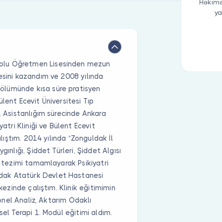
Həkimə
ya
olu Öğretmen Lisesinden mezun
esini kazandım ve 2008 yılında
ölümünde kısa süre pratisyen
lent Ecevit Üniversitesi Tıp
. Asistanlığım sürecinde Ankara
atri Kliniği ve Bülent Ecevit
alıştım. 2014 yılında “Zonguldak İl
ınlığı, Şiddet Türleri, Şiddet Algısı
i tezimi tamamlayarak Psikiyatri
dak Atatürk Devlet Hastanesi
rkezinde çalıştım. Klinik eğitimimin
yonel Analiz, Aktarım Odaklı
sel Terapi 1. Modül eğitimi aldım.