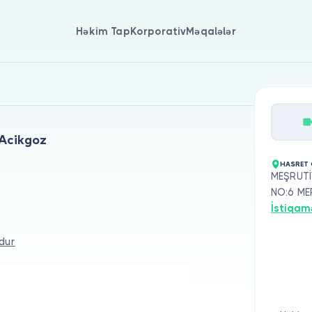
Həkim Tap
Korporativ
Məqalələr
 Acikgoz
HASRET
MEŞRUTİ
NO:6 M
İstiqam
dur