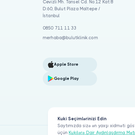
Cevizli Mh. Tansel Cd. No:12 Kat:8
D:60, Bulut Plaza Maltepe /
İstanbul
0850 711 11 33
merhaba@bulutklinik.com
Apple Store
Google Play
Kuki Seçimlərinizi Edin
Saytımızda sizə ən yaxşı xidməti gös
üçün
Kukilərə Dair Aydınlaşdırma Mət