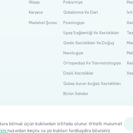
Əlaqə
Psikiatriya
Məs
Karyera
Qidalanma Və Diet
İxt
Məsləhət Şurası
Psixologiya
Xəs
Uşaq Sağlamliği Və Xəstəlikləri
Tez
Qadin Xəstəlikləri Və Doğuş
Məq
Nərologiya
Məl
Ortopediya Və Travmatologiya
Xəs
Daxili Xəstəliklər
Xəs
Qulaq-burun-boğaz Xəstəlikləri
Bütün Sahələr
tərə bilmək üçün kukilərdən istifadə olunur. Ətraflı məlumat
nini
nəzərdən keçirə və ya kukiləri fərdiləşdirə bilərsiniz.