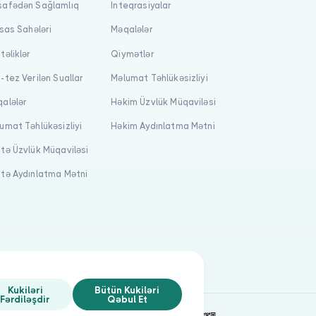
afədən Sağlamlıq
İnteqrasiyalar
isas Sahələri
Məqalələr
təliklər
Qiymətlər
-tez Verilən Suallar
Məlumat Təhlükəsizliyi
alələr
Həkim Üzvlük Müqaviləsi
umat Təhlükəsizliyi
Həkim Aydınlatma Mətni
tə Üzvlük Müqaviləsi
tə Aydınlatma Mətni
Kukiləri
Bütün Kukiləri
Fərdiləşdir
Qəbul Et