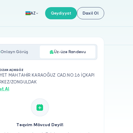
Qeydiyyat
Daxil Ol
AZ
Onlayn Görüş
Üz-üzə Randevu
 OZAN AÇIKGÖZ
YET MAH.TAHİR KARAOĞUZ CAD.NO:16 İÇKAPI
ERKEZ/ZONGULDAK
ət Al
Təqvim Mövcud Deyil!