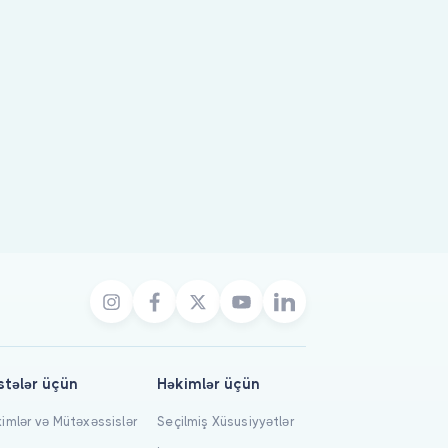
stələr üçün
Həkimlər üçün
imlər və Mütəxəssislər
Seçilmiş Xüsusiyyətlər