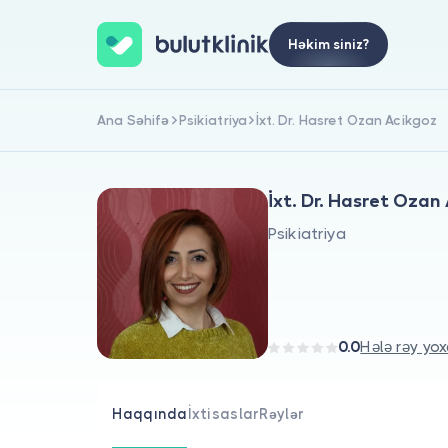
Həkim siniz?
Ana Səhifə
Psikiatriya
İxt. Dr. Hasret Ozan Acikgoz
İxt. Dr. Hasret Ozan
Psikiatriya
0.0
Hələ rəy yox
Haqqında
İxtisaslar
Rəylər