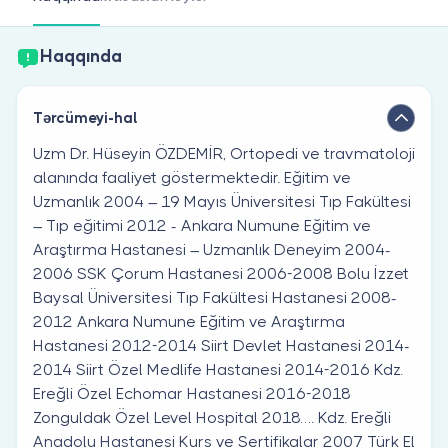
Həkim siniz?
Haqqında
Tərcümeyi-hal
Uzm Dr. Hüseyin ÖZDEMİR, Ortopedi ve travmatoloji
alanında faaliyet göstermektedir. Eğitim ve
Uzmanlık 2004 – 19 Mayıs Üniversitesi Tıp Fakültesi
– Tıp eğitimi 2012 - Ankara Numune Eğitim ve
Araştırma Hastanesi – Uzmanlık Deneyim 2004-
2006 SSK Çorum Hastanesi 2006-2008 Bolu İzzet
Baysal Üniversitesi Tıp Fakültesi Hastanesi 2008-
2012 Ankara Numune Eğitim ve Araştırma
Hastanesi 2012-2014 Siirt Devlet Hastanesi 2014-
2014 Siirt Özel Medlife Hastanesi 2014-2016 Kdz.
Ereğli Özel Echomar Hastanesi 2016-2018
Zonguldak Özel Level Hospital 2018…. Kdz. Ereğli
Anadolu Hastanesi Kurs ve Sertifikalar 2007 Türk El