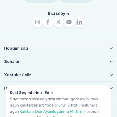
Bizi izləyin
Haqqımızda
Sahələr
Xəstələr üçün
Həkimlər üçün
Kuki Seçimlərinizi Edin
Saytımızda sizə ən yaxşı xidməti göstərə bilmək
üçün kukilərdən istifadə olunur. Ətraflı məlumat
üçün
Kukilərə Dair Aydınlaşdırma Mətnini
nəzərdən