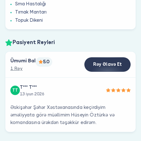
Sma Hastalığı
Tırnak Mantarı
Topuk Dikeni
Pasiyent Rəyləri
Ümumi Bal
5.0
Rəy Əlavə Et
1 Rəy
T*** T***
TT
13 iyun 2026
Əskişəhər Şəhər Xəstəxanasında keçirdiyim
əməliyyata görə müəllimim Hüseyin Öztürkə və
komandasına ürəkdən təşəkkür edirəm.