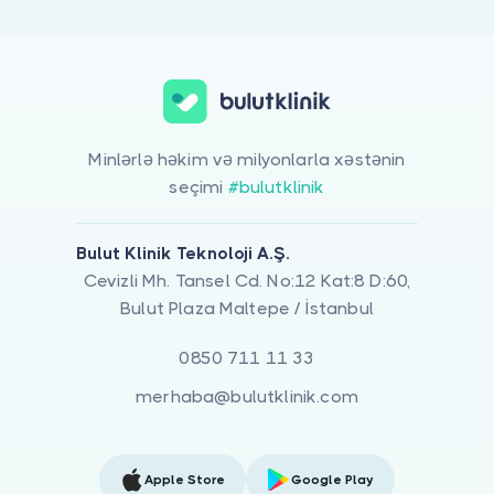
Minlərlə həkim və milyonlarla xəstənin
seçimi
#bulutklinik
Bulut Klinik Teknoloji A.Ş.
Cevizli Mh. Tansel Cd. No:12 Kat:8 D:60,
Bulut Plaza Maltepe / İstanbul
0850 711 11 33
merhaba@bulutklinik.com
Apple Store
Google Play