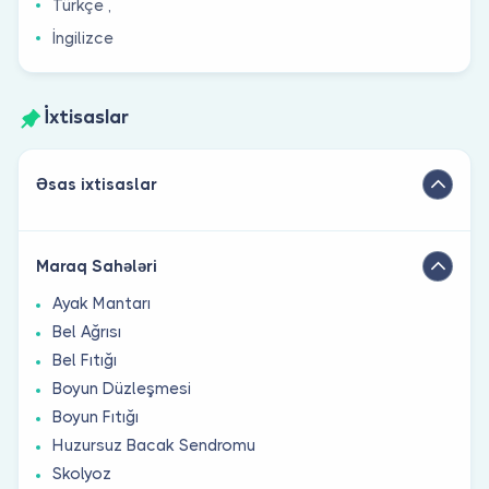
Türkçe ,
İngilizce
İxtisaslar
Əsas ixtisaslar
Maraq Sahələri
Ayak Mantarı
Bel Ağrısı
Bel Fıtığı
Boyun Düzleşmesi
Boyun Fıtığı
Huzursuz Bacak Sendromu
Skolyoz