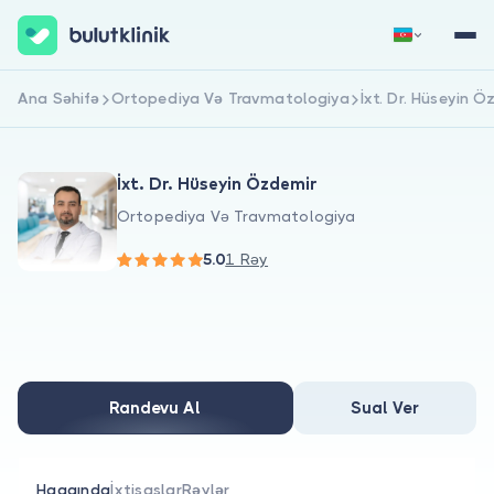
Ana Səhifə
Ortopediya Və Travmatologiya
İxt. Dr. Hüseyin 
Qeydiyyat
Daxil Ol
İxt. Dr. Hüseyin Özdemir
Ortopediya Və Travmatologiya
5.0
1 Rəy
Haqqımızda
Xəstələr üçün
Randevu Al
Sual Ver
Həkimlər üçün
Haqqında
İxtisaslar
Rəylər