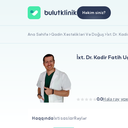
Həkim siniz?
Ana Səhifə
Qadin Xəstəlikləri Və Doğuş
İxt. Dr. Kad
İxt. Dr. Kadir Fatih U
0.0
Hələ rəy yox
Haqqında
İxtisaslar
Rəylər