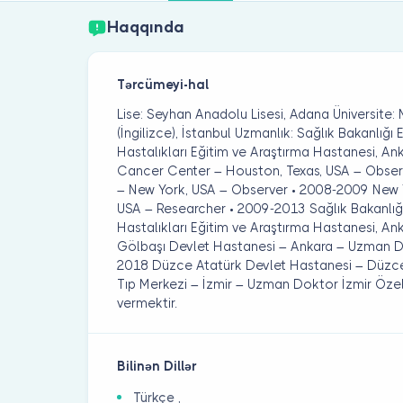
Haqqında
Tərcümeyi-hal
Lise: Seyhan Anadolu Lisesi, Adana Üniversite: 
(İngilizce), İstanbul Uzmanlık: Sağlık Bakanlığ
Hastalıkları Eğitim ve Araştırma Hastanesi, 
Cancer Center – Houston, Texas, USA – Observ
– New York, USA – Observer • 2008-2009 New 
USA – Researcher • 2009-2013 Sağlık Bakanlığ
Hastalıkları Eğitim ve Araştırma Hastanesi, A
Gölbaşı Devlet Hastanesi – Ankara – Uzman D
2018 Düzce Atatürk Devlet Hastanesi – Düzc
Tıp Merkezi – İzmir – Uzman Doktor İzmir Öz
vermektir.
Bilinən Dillər
Türkçe ,