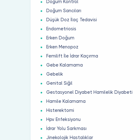
Doğum Kontrol
Doğum Sancıları
Düşük Doz İlaç Tedavisi
Endometriosis
Erken Doğum
Erken Menopoz
Femilift İle İdrar Kaçırma
Gebe Kalamama
Gebelik
Genital Siğil
Gestasyonel Diyabet Hamilelik Diyabeti
Hamile Kalamama
Histerektomi
Hpv Enfeksiyonu
İdrar Yolu Sarkması
Jinekolojik Hastalıklar