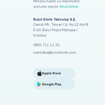
Minlərlə həkim və milyonlarla
xəstənin seçimi
#bulutklinik
Bulut Klinik Teknoloji A.Ş.
Cevizli Mh. Tansel Cd. No:12 Kat:8
D:60, Bulut Plaza Maltepe /
İstanbul
0850 711 11 33
merhaba@bulutklinik.com
Apple Store
Google Play