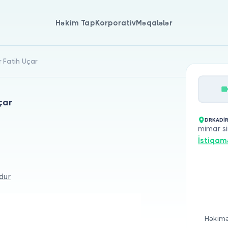
Həkim Tap
Korporativ
Məqalələr
ir Fatih Uçar
çar
DRKADİ
mimar si
İstiqam
dur
Həkimə