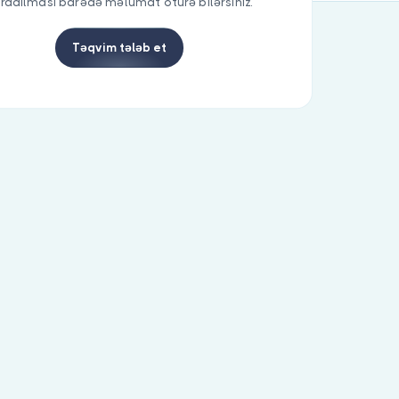
radılması barədə məlumat ötürə bilərsiniz.
Təqvim tələb et