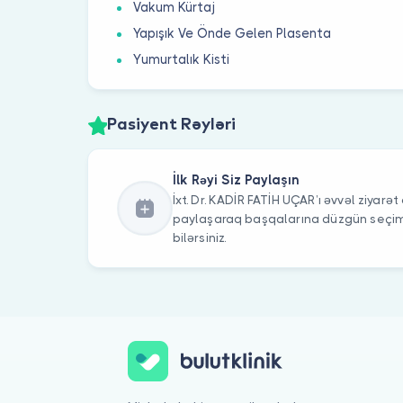
Vakum Kürtaj
Yapışık Ve Önde Gelen Plasenta
Yumurtalık Kisti
Pasiyent Rəyləri
İlk Rəyi Siz Paylaşın
İxt. Dr. KADİR FATİH UÇAR’ı əvvəl ziyarət 
paylaşaraq başqalarına düzgün seç
bilərsiniz.