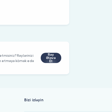
Rəy
etmisiniz? Rəylərinizi
Əlavə
im etməyə kömək edə
Et
Bizi izləyin