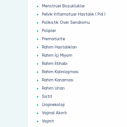
Menstrüel Bozukluklar
Pelvik İnflamatuar Hastalık ( Pid )
Polikistik Over Sendromu
Polipler
Prematürite
Rahim Hastalıkları
Rahim İçi Miyom
Rahim İltihabı
Rahim Kalınlaşması
Rahim Kanaması
Rahim Urları
Sistit
Ürojinekoloji
Vajinal Akıntı
Vajinit