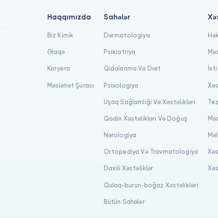
Haqqımızda
Sahələr
Xə
Biz Kimik
Dərmatologiya
Hək
Əlaqə
Psikiatriya
Məs
Karyera
Qidalanma Və Diet
İxt
Məsləhət Şurası
Psixologiya
Xəs
Uşaq Sağlamliği Və Xəstəlikləri
Tez
Qadin Xəstəlikləri Və Doğuş
Məq
Nərologiya
Məl
Ortopediya Və Travmatologiya
Xəs
Daxili Xəstəliklər
Xəs
Qulaq-burun-boğaz Xəstəlikləri
Bütün Sahələr