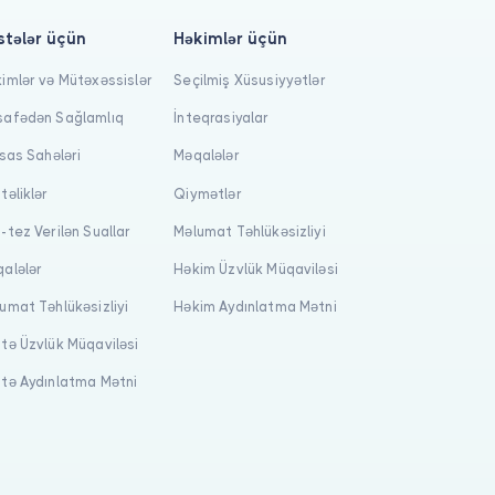
stələr üçün
Həkimlər üçün
imlər və Mütəxəssislər
Seçilmiş Xüsusiyyətlər
afədən Sağlamlıq
İnteqrasiyalar
isas Sahələri
Məqalələr
təliklər
Qiymətlər
-tez Verilən Suallar
Məlumat Təhlükəsizliyi
alələr
Həkim Üzvlük Müqaviləsi
umat Təhlükəsizliyi
Həkim Aydınlatma Mətni
tə Üzvlük Müqaviləsi
tə Aydınlatma Mətni