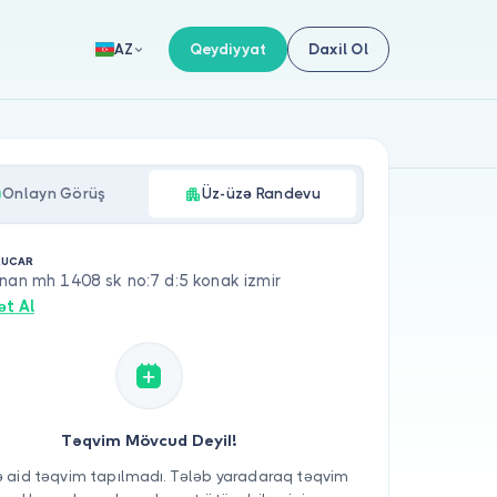
Qeydiyyat
Daxil Ol
AZ
Onlayn Görüş
Üz-üzə Randevu
RUCAR
nan mh 1408 sk no:7 d:5 konak izmir
ət Al
Təqvim Mövcud Deyil!
 aid təqvim tapılmadı. Tələb yaradaraq təqvim