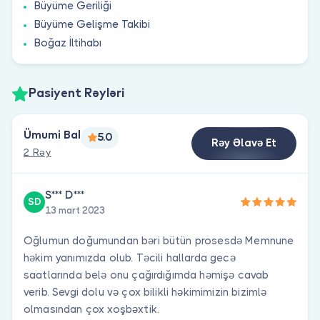
Büyüme Geriliği
Büyüme Gelişme Takibi
Boğaz İltihabı
Pasiyent Rəyləri
Ümumi Bal
5.0
Rəy Əlavə Et
2 Rəy
S*** D***
SD
13 mart 2023
Oğlumun doğumundan bəri bütün prosesdə Memnune
həkim yanımızda olub. Təcili hallarda gecə
saatlarında belə onu çağırdığımda həmişə cavab
verib. Sevgi dolu və çox bilikli həkimimizin bizimlə
olmasından çox xoşbəxtik.