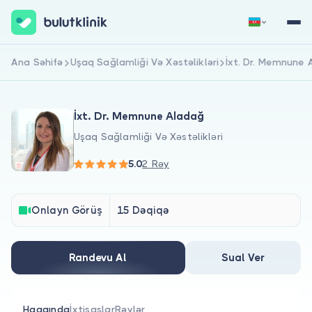
Ana Səhifə
Uşaq Sağlamliği Və Xəstəlikləri
İxt. Dr. Memnune
Qeydiyyat
Daxil Ol
İxt. Dr. Memnune Aladağ
Uşaq Sağlamliği Və Xəstəlikləri
5.0
2 Rəy
Haqqımızda
Onlayn Görüş
15 Dəqiqə
Xəstələr üçün
Randevu Al
Sual Ver
Həkimlər üçün
Haqqında
İxtisaslar
Rəylər