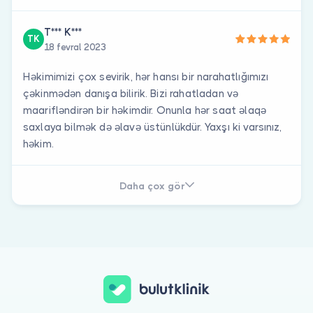
T*** K***
TK
18 fevral 2023
Həkimimizi çox sevirik, hər hansı bir narahatlığımızı
çəkinmədən danışa bilirik. Bizi rahatladan və
maarifləndirən bir həkimdir. Onunla hər saat əlaqə
saxlaya bilmək də əlavə üstünlükdür. Yaxşı ki varsınız,
həkim.
Daha çox gör