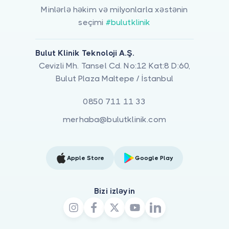
Minlərlə həkim və milyonlarla xəstənin
seçimi
#bulutklinik
Bulut Klinik Teknoloji A.Ş.
Cevizli Mh. Tansel Cd. No:12 Kat:8 D:60,
Bulut Plaza Maltepe / İstanbul
0850 711 11 33
merhaba@bulutklinik.com
Apple Store
Google Play
Bizi izləyin