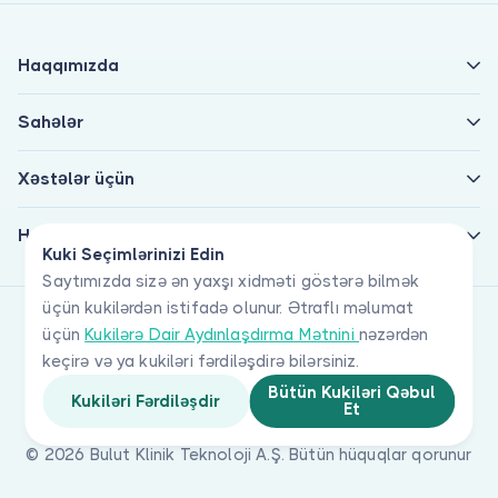
Haqqımızda
Sahələr
Xəstələr üçün
Həkimlər üçün
Kuki Seçimlərinizi Edin
Saytımızda sizə ən yaxşı xidməti göstərə bilmək
üçün kukilərdən istifadə olunur. Ətraflı məlumat
üçün
Kukilərə Dair Aydınlaşdırma Mətnini
nəzərdən
keçirə və ya kukiləri fərdiləşdirə bilərsiniz.
Bütün Kukiləri Qəbul
Kukiləri Fərdiləşdir
Et
© 2026 Bulut Klinik Teknoloji A.Ş. Bütün hüquqlar qorunur