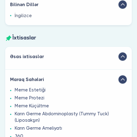
Bilinən Dillər
İngilizce
İxtisaslar
Əsas ixtisaslar
Maraq Sahələri
Meme Estetiği
Meme Protezi
Meme Küçültme
Karın Germe Abdominoplasty (Tummy Tuck)
(Liposakşın)
Karın Germe Ameliyatı
360