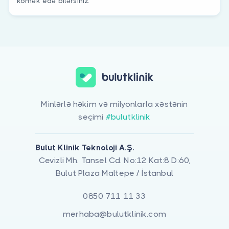
kömək edə bilərsiniz.
Minlərlə həkim və milyonlarla xəstənin
seçimi
#bulutklinik
Bulut Klinik Teknoloji A.Ş.
Cevizli Mh. Tansel Cd. No:12 Kat:8 D:60,
Bulut Plaza Maltepe / İstanbul
0850 711 11 33
merhaba@bulutklinik.com