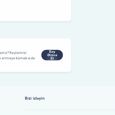
Rəy
iniz? Rəylərinizi
Əlavə
im etməyə kömək edə
Et
Bizi izləyin