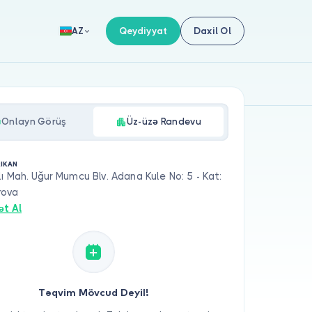
Qeydiyyat
Daxil Ol
AZ
Onlayn Görüş
Üz-üzə Randevu
IKAN
ı Mah. Uğur Mumcu Blv. Adana Kule No: 5 - Kat:
rova
ət Al
Təqvim Mövcud Deyil!