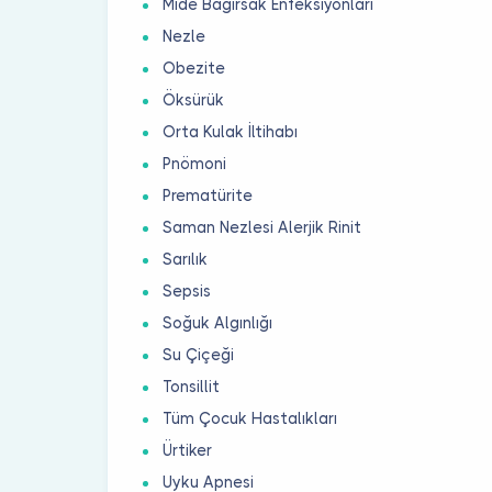
Mide Bağırsak Enfeksiyonları
Nezle
Obezite
Öksürük
Orta Kulak İltihabı
Pnömoni
Prematürite
Saman Nezlesi Alerjik Rinit
Sarılık
Sepsis
Soğuk Algınlığı
Su Çiçeği
Tonsillit
Tüm Çocuk Hastalıkları
Ürtiker
Uyku Apnesi