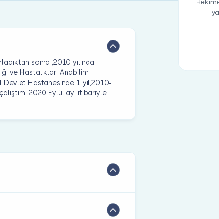
Həkimə
ya
ladıktan sonra ,2010 yılında
ğı ve Hastalıkları Anabilim
l Devlet Hastanesinde 1 yıl,2010-
alıştım. 2020 Eylül ayı itibariyle