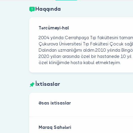
Haqqında
Tərcümeyi-hal
2004 yılında Cerrahpaşa Tıp fakültesini tamam
Çukurova Üniversitesi Tıp Fakültesi Çocuk sağlı
Dalından uzmanlığımı aldım.2010 yılında Bingö
2020 yılları arasında özel bir hastanede 10 yıl ç
özel kliniğimde hasta kabul etmekteyim.
İxtisaslar
Əsas ixtisaslar
Maraq Sahələri