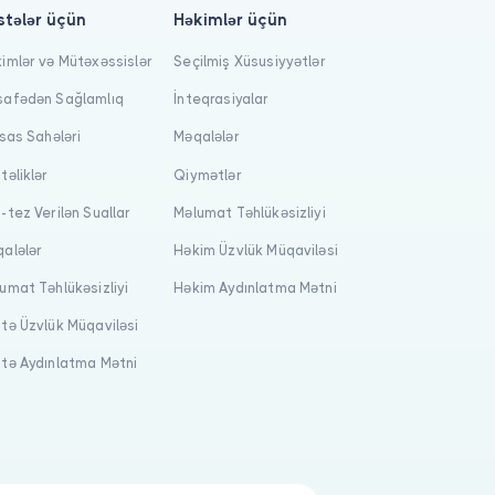
stələr üçün
Həkimlər üçün
imlər və Mütəxəssislər
Seçilmiş Xüsusiyyətlər
afədən Sağlamlıq
İnteqrasiyalar
isas Sahələri
Məqalələr
təliklər
Qiymətlər
-tez Verilən Suallar
Məlumat Təhlükəsizliyi
alələr
Həkim Üzvlük Müqaviləsi
umat Təhlükəsizliyi
Həkim Aydınlatma Mətni
tə Üzvlük Müqaviləsi
tə Aydınlatma Mətni