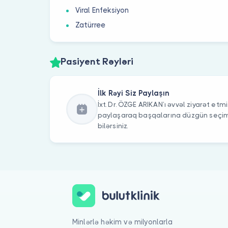
Viral Enfeksiyon
Zatürree
Pasiyent Rəyləri
İlk Rəyi Siz Paylaşın
İxt. Dr. ÖZGE ARIKAN’ı əvvəl ziyarət etmis
paylaşaraq başqalarına düzgün seç
bilərsiniz.
Minlərlə həkim və milyonlarla