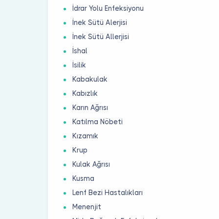
İdrar Yolu Enfeksiyonu
İnek Sütü Alerjisi
İnek Sütü Allerjisi
İshal
İsilik
Kabakulak
Kabızlık
Karın Ağrısı
Katılma Nöbeti
Kızamık
Krup
Kulak Ağrısı
Kusma
Lenf Bezi Hastalıkları
Menenjit