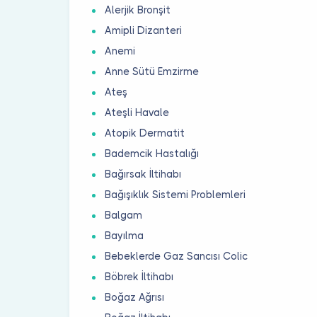
Alerjik Bronşit
Amipli Dizanteri
Anemi
Anne Sütü Emzirme
Ateş
Ateşli Havale
Atopik Dermatit
Bademcik Hastalığı
Bağırsak İltihabı
Bağışıklık Sistemi Problemleri
Balgam
Bayılma
Bebeklerde Gaz Sancısı Colic
Böbrek İltihabı
Boğaz Ağrısı