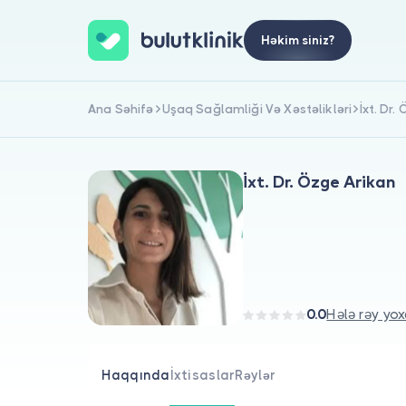
Həkim siniz?
Ana Səhifə
Uşaq Sağlamliği Və Xəstəlikləri
İxt. Dr.
İxt. Dr. Özge Arikan
0.0
Hələ rəy yox
Haqqında
İxtisaslar
Rəylər