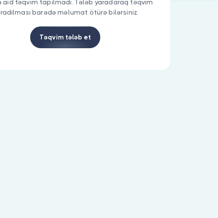
 aid təqvim tapılmadı. Tələb yaradaraq təqvim
radılması barədə məlumat ötürə bilərsiniz.
Təqvim tələb et