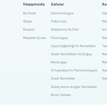
Haqqımızda
Sahələr
Xə
Biz Kimik
Dərmatologiya
Hək
Əlaqə
Psikiatriya
Məs
Karyera
Qidalanma Və Diet
İxt
Məsləhət Şurası
Psixologiya
Xəs
Uşaq Sağlamliği Və Xəstəlikləri
Tez
Qadin Xəstəlikləri Və Doğuş
Məq
Nərologiya
Məl
Ortopediya Və Travmatologiya
Xəs
Daxili Xəstəliklər
Xəs
Qulaq-burun-boğaz Xəstəlikləri
Bütün Sahələr