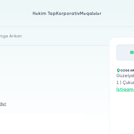
Həkim Tap
Korporativ
Məqalələr
 Özge Arikan
OZGE AR
Güzelyal
1 | Çuku
İstiqam
dur