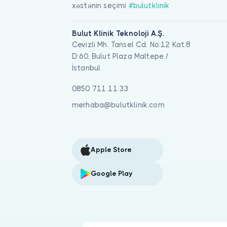
xəstənin seçimi
#bulutklinik
Bulut Klinik Teknoloji A.Ş.
Cevizli Mh. Tansel Cd. No:12 Kat:8
D:60, Bulut Plaza Maltepe /
İstanbul
0850 711 11 33
merhaba@bulutklinik.com
Apple Store
Google Play