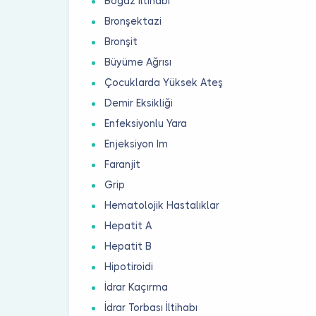
Boğaz İltihabı
Bronşektazi
Bronşit
Büyüme Ağrısı
Çocuklarda Yüksek Ateş
Demir Eksikliği
Enfeksiyonlu Yara
Enjeksiyon Im
Faranjit
Grip
Hematolojik Hastalıklar
Hepatit A
Hepatit B
Hipotiroidi
İdrar Kaçırma
İdrar Torbası İltihabı