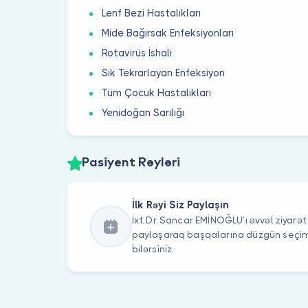
Lenf Bezi Hastalıkları
Mide Bağırsak Enfeksiyonları
Rotavirüs İshali
Sık Tekrarlayan Enfeksiyon
Tüm Çocuk Hastalıkları
Yenidoğan Sarılığı
Pasiyent Rəyləri
İlk Rəyi Siz Paylaşın
İxt. Dr. Sancar EMİNOĞLU’ı əvvəl ziyarət 
paylaşaraq başqalarına düzgün seç
bilərsiniz.