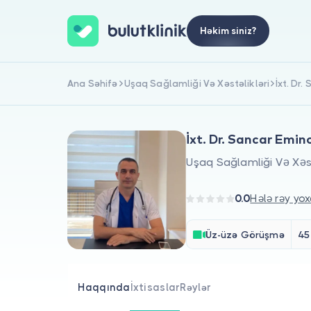
Həkim siniz?
Ana Səhifə
Uşaq Sağlamliği Və Xəstəlikləri
İxt. Dr
İxt. Dr. Sancar Emin
Uşaq Sağlamliği Və Xəst
0.0
Hələ rəy yox
Üz-üzə Görüşmə
45
Haqqında
İxtisaslar
Rəylər