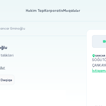
Həkim Tap
Korporativ
Məqalələr
. Sancar Eminoğlu
oğlu
əlikləri
SANCAR
SÖĞÜTÖZ
ÇANKAY
dur
İstiqam
 Dəqiqə