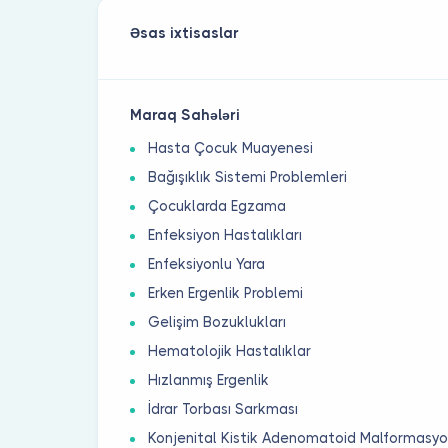
Əsas ixtisaslar
Maraq Sahələri
Hasta Çocuk Muayenesi
Bağışıklık Sistemi Problemleri
Çocuklarda Egzama
Enfeksiyon Hastalıkları
Enfeksiyonlu Yara
Erken Ergenlik Problemi
Gelişim Bozuklukları
Hematolojik Hastalıklar
Hızlanmış Ergenlik
İdrar Torbası Sarkması
Konjenital Kistik Adenomatoid Malformasy