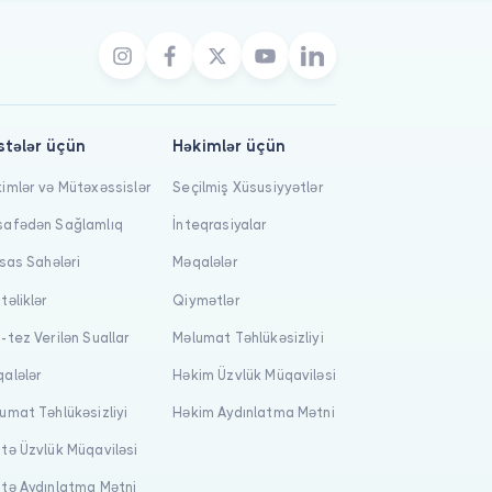
stələr üçün
Həkimlər üçün
imlər və Mütəxəssislər
Seçilmiş Xüsusiyyətlər
afədən Sağlamlıq
İnteqrasiyalar
isas Sahələri
Məqalələr
təliklər
Qiymətlər
-tez Verilən Suallar
Məlumat Təhlükəsizliyi
alələr
Həkim Üzvlük Müqaviləsi
umat Təhlükəsizliyi
Həkim Aydınlatma Mətni
tə Üzvlük Müqaviləsi
tə Aydınlatma Mətni