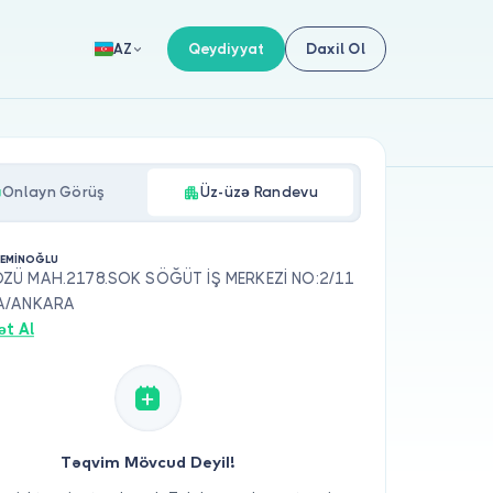
Qeydiyyat
Daxil Ol
AZ
Onlayn Görüş
Üz-üzə Randevu
 EMİNOĞLU
Ü MAH.2178.SOK SÖĞÜT İŞ MERKEZİ NO:2/11
A/ANKARA
ət Al
Təqvim Mövcud Deyil!