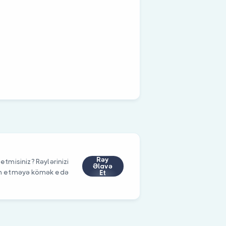
Rəy
etmisiniz? Rəylərinizi
Əlavə
im etməyə kömək edə
Et