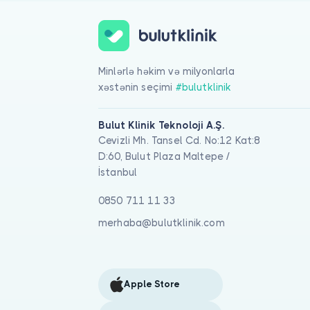
Minlərlə həkim və milyonlarla
xəstənin seçimi
#bulutklinik
Bulut Klinik Teknoloji A.Ş.
Cevizli Mh. Tansel Cd. No:12 Kat:8
D:60, Bulut Plaza Maltepe /
İstanbul
0850 711 11 33
merhaba@bulutklinik.com
Apple Store