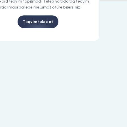
 aid təqvim tapılmadı. Tələb yaradaraq təqvim
radılması barədə məlumat ötürə bilərsiniz.
Təqvim tələb et