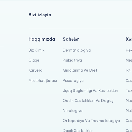
Bizi izləyin
Haqqımızda
Sahələr
Xə
Biz Kimik
Dərmatologiya
Hək
Əlaqə
Psikiatriya
Məs
Karyera
Qidalanma Və Diet
İxt
Məsləhət Şurası
Psixologiya
Xəs
Uşaq Sağlamliği Və Xəstəlikləri
Tez
Qadin Xəstəlikləri Və Doğuş
Məq
Nərologiya
Məl
Ortopediya Və Travmatologiya
Xəs
Daxili Xəstəliklər
Xəs