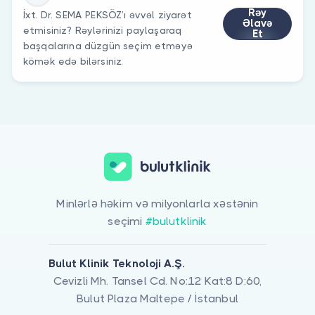
Rəy
İxt. Dr. SEMA PEKSÖZ’ı əvvəl ziyarət
Əlavə
etmisiniz? Rəylərinizi paylaşaraq
Et
başqalarına düzgün seçim etməyə
kömək edə bilərsiniz.
Minlərlə həkim və milyonlarla xəstənin
seçimi
#bulutklinik
Bulut Klinik Teknoloji A.Ş.
Cevizli Mh. Tansel Cd. No:12 Kat:8 D:60,
Bulut Plaza Maltepe / İstanbul