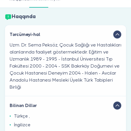
Həkim siniz?
Haqqında
Tərcümeyi-hal
Uzm. Dr. Sema Peksöz, Çocuk Sağlığı ve Hastalıkları
alanlarında faaliyet göstermektedir. Eğitim ve
Uzmanlık 1989 - 1995 - İstanbul Üniversitesi Tıp
Fakültesi 2000 - 2004 - SSK Bakırköy Doğumevi ve
Çocuk Hastanesi Deneyim 2004 - Halen - Avcılar
Anadolu Hastanesi Mesleki Üyelik Türk Tabipleri
Birliği
Bilinən Dillər
Türkçe ,
İngilizce