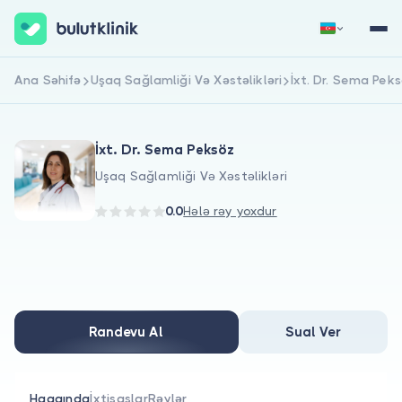
Ana Səhifə
Uşaq Sağlamliği Və Xəstəlikləri
İxt. Dr. Sema Pek
Qeydiyyat
Daxil Ol
İxt. Dr. Sema Peksöz
Uşaq Sağlamliği Və Xəstəlikləri
0.0
Hələ rəy yoxdur
Haqqımızda
Xəstələr üçün
Randevu Al
Sual Ver
Həkimlər üçün
Haqqında
İxtisaslar
Rəylər