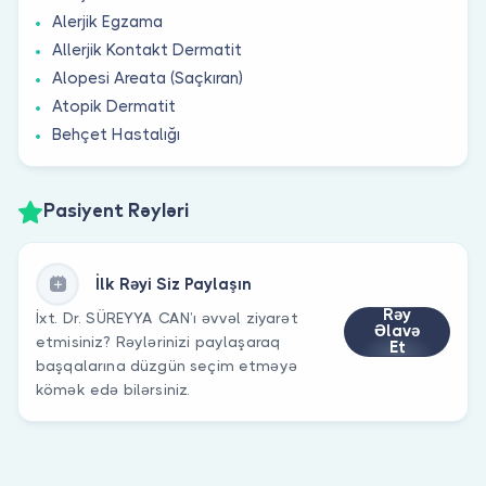
Alerjik Egzama
Allerjik Kontakt Dermatit
Alopesi Areata (Saçkıran)
Atopik Dermatit
Behçet Hastalığı
Pasiyent Rəyləri
İlk Rəyi Siz Paylaşın
Rəy
İxt. Dr. SÜREYYA CAN’ı əvvəl ziyarət
Əlavə
etmisiniz? Rəylərinizi paylaşaraq
Et
başqalarına düzgün seçim etməyə
kömək edə bilərsiniz.