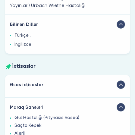
Yayınları) Urbach Wıethe Hastalığı
Bilinən Dillər
Türkçe ,
İngilizce
İxtisaslar
Əsas ixtisaslar
Maraq Sahələri
Gül Hastalığı (Pityriasis Rosea)
Saçta Kepek
Alerji