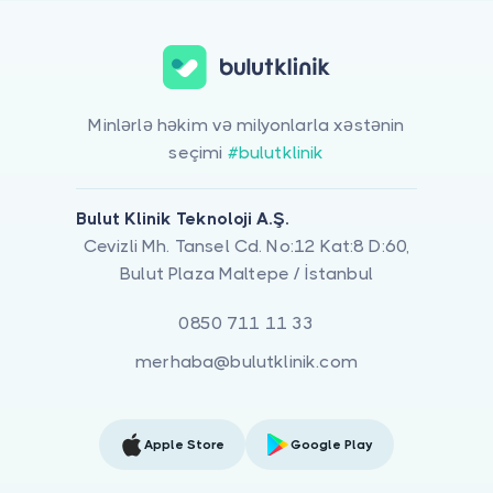
Minlərlə həkim və milyonlarla xəstənin
seçimi
#bulutklinik
Bulut Klinik Teknoloji A.Ş.
Cevizli Mh. Tansel Cd. No:12 Kat:8 D:60,
Bulut Plaza Maltepe / İstanbul
0850 711 11 33
merhaba@bulutklinik.com
Apple Store
Google Play