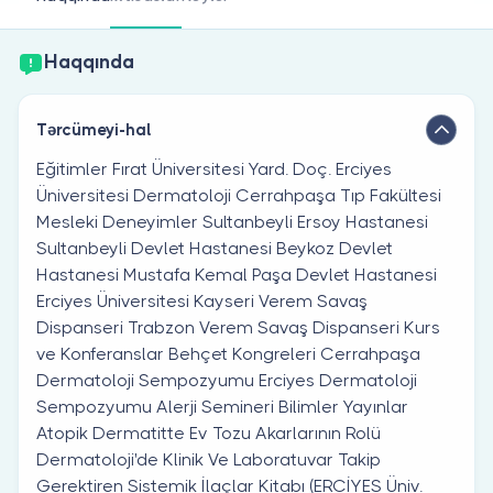
Həkim siniz?
Haqqında
Tərcümeyi-hal
Eğitimler Fırat Üniversitesi Yard. Doç. Erciyes
Üniversitesi Dermatoloji Cerrahpaşa Tıp Fakültesi
Mesleki Deneyimler Sultanbeyli Ersoy Hastanesi
Sultanbeyli Devlet Hastanesi Beykoz Devlet
Hastanesi Mustafa Kemal Paşa Devlet Hastanesi
Erciyes Üniversitesi Kayseri Verem Savaş
Dispanseri Trabzon Verem Savaş Dispanseri Kurs
ve Konferanslar Behçet Kongreleri Cerrahpaşa
Dermatoloji Sempozyumu Erciyes Dermatoloji
Sempozyumu Alerji Semineri Bilimler Yayınlar
Atopik Dermatitte Ev Tozu Akarlarının Rolü
Dermatoloji'de Klinik Ve Laboratuvar Takip
Gerektiren Sistemik İlaçlar Kitabı (ERCİYES Üniv.