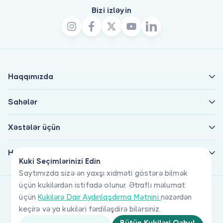
Bizi izləyin
Haqqımızda
Sahələr
Xəstələr üçün
Həkimlər üçün
Kuki Seçimlərinizi Edin
Saytımızda sizə ən yaxşı xidməti göstərə bilmək
üçün kukilərdən istifadə olunur. Ətraflı məlumat
üçün
Kukilərə Dair Aydınlaşdırma Mətnini
nəzərdən
keçirə və ya kukiləri fərdiləşdirə bilərsiniz.