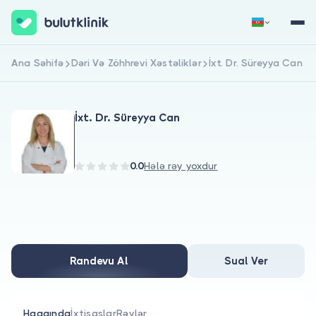
Ana Səhifə
Dəri Və Zöhhrevi Xəstəliklər
İxt. Dr. Süreyya Can
Qeydiyyat
Daxil Ol
İxt. Dr. Süreyya Can
0.0
Hələ rəy yoxdur
Haqqımızda
Xəstələr üçün
Randevu Al
Sual Ver
Həkimlər üçün
Haqqında
İxtisaslar
Rəylər