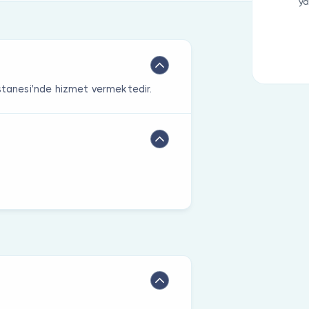
ya
astanesi'nde hizmet vermektedir.