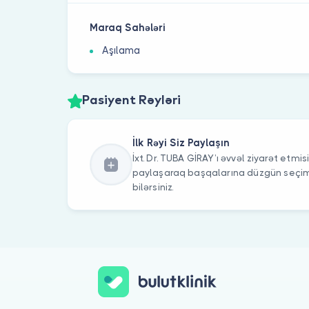
Maraq Sahələri
Aşılama
Pasiyent Rəyləri
İlk Rəyi Siz Paylaşın
İxt. Dr. TUBA GİRAY’ı əvvəl ziyarət etmisi
paylaşaraq başqalarına düzgün seç
bilərsiniz.