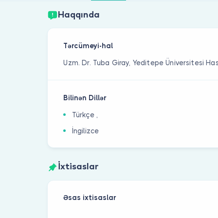
Haqqında
Tərcümeyi-hal
Uzm. Dr. Tuba Giray, Yeditepe Üniversitesi H
Bilinən Dillər
Türkçe ,
İngilizce
İxtisaslar
Əsas ixtisaslar