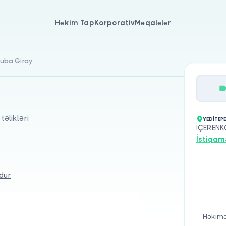
Həkim Tap
Korporativ
Məqalələr
 Tuba Giray
əlikləri
YEDİTEP
İÇERENK
İstiqam
dur
Həkimə