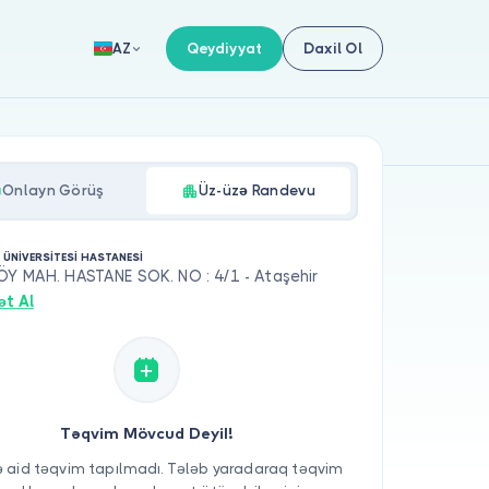
Qeydiyyat
Daxil Ol
AZ
Onlayn Görüş
Üz-üzə Randevu
E ÜNİVERSİTESİ HASTANESİ
ÖY MAH. HASTANE SOK. NO : 4/1 - Ataşehir
ət Al
Təqvim Mövcud Deyil!
 aid təqvim tapılmadı. Tələb yaradaraq təqvim