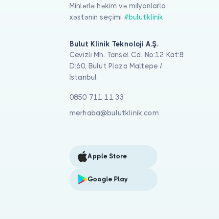
Minlərlə həkim və milyonlarla
xəstənin seçimi
#bulutklinik
Bulut Klinik Teknoloji A.Ş.
Cevizli Mh. Tansel Cd. No:12 Kat:8
D:60, Bulut Plaza Maltepe /
İstanbul
0850 711 11 33
merhaba@bulutklinik.com
Apple Store
Google Play