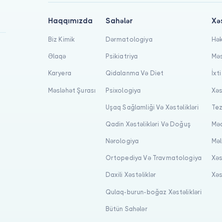
Haqqımızda
Sahələr
Xə
Biz Kimik
Dərmatologiya
Hək
Əlaqə
Psikiatriya
Məs
Karyera
Qidalanma Və Diet
İxt
Məsləhət Şurası
Psixologiya
Xəs
Uşaq Sağlamliği Və Xəstəlikləri
Tez
Qadin Xəstəlikləri Və Doğuş
Məq
Nərologiya
Məl
Ortopediya Və Travmatologiya
Xəs
Daxili Xəstəliklər
Xəs
Qulaq-burun-boğaz Xəstəlikləri
Bütün Sahələr