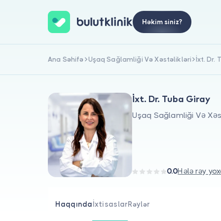
Həkim siniz?
Ana Səhifə
Uşaq Sağlamliği Və Xəstəlikləri
İxt. Dr.
İxt. Dr. Tuba Giray
Uşaq Sağlamliği Və Xəst
0.0
Hələ rəy yox
Haqqında
İxtisaslar
Rəylər