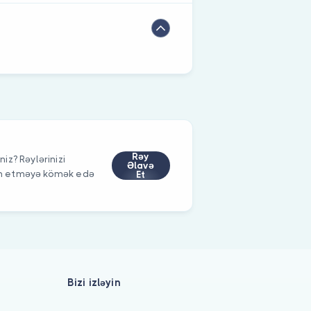
Rəy
niz? Rəylərinizi
Əlavə
im etməyə kömək edə
Et
Bizi izləyin