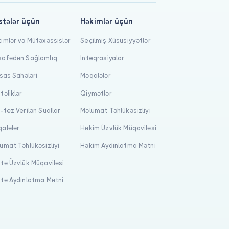
stələr üçün
Həkimlər üçün
imlər və Mütəxəssislər
Seçilmiş Xüsusiyyətlər
afədən Sağlamlıq
İnteqrasiyalar
isas Sahələri
Məqalələr
təliklər
Qiymətlər
-tez Verilən Suallar
Məlumat Təhlükəsizliyi
alələr
Həkim Üzvlük Müqaviləsi
umat Təhlükəsizliyi
Həkim Aydınlatma Mətni
tə Üzvlük Müqaviləsi
tə Aydınlatma Mətni