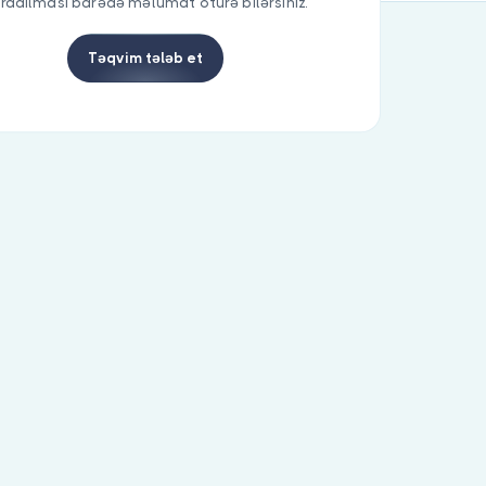
radılması barədə məlumat ötürə bilərsiniz.
Təqvim tələb et