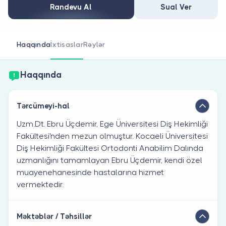
Həkim siniz?
Randevu Al
Sual Ver
Haqqında
İxtisaslar
Rəylər
Haqqında
Tərcümeyi-hal
Uzm.Dt. Ebru Üçdemir, Ege Üniversitesi Diş Hekimliği
Fakültesi'nden mezun olmuştur. Kocaeli Üniversitesi
Diş Hekimliği Fakültesi Ortodonti Anabilim Dalında
uzmanlığını tamamlayan Ebru Üçdemir, kendi özel
muayenehanesinde hastalarına hizmet
vermektedir.
Məktəblər / Təhsillər