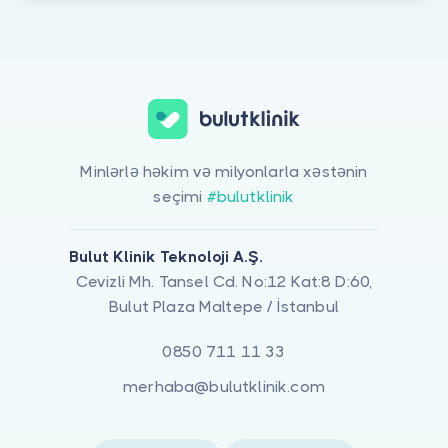
Minlərlə həkim və milyonlarla xəstənin
seçimi
#bulutklinik
Bulut Klinik Teknoloji A.Ş.
Cevizli Mh. Tansel Cd. No:12 Kat:8 D:60,
Bulut Plaza Maltepe / İstanbul
0850 711 11 33
merhaba@bulutklinik.com