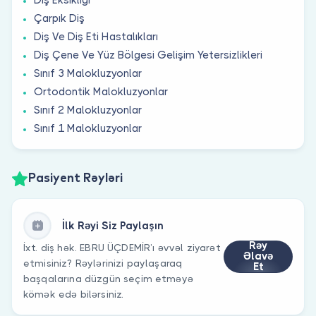
Çarpık Diş
Diş Ve Diş Eti Hastalıkları
Diş Çene Ve Yüz Bölgesi Gelişim Yetersizlikleri
Sınıf 3 Malokluzyonlar
Ortodontik Malokluzyonlar
Sınıf 2 Malokluzyonlar
Sınıf 1 Malokluzyonlar
Pasiyent Rəyləri
İlk Rəyi Siz Paylaşın
Rəy
İxt. diş hək. EBRU ÜÇDEMİR’ı əvvəl ziyarət
Əlavə
etmisiniz? Rəylərinizi paylaşaraq
Et
başqalarına düzgün seçim etməyə
kömək edə bilərsiniz.