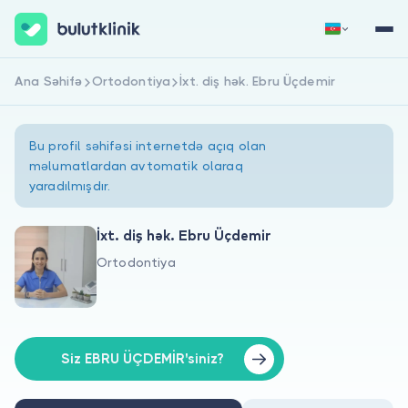
Ana Səhifə
Ortodontiya
İxt. diş hək. Ebru Üçdemir
Qeydiyyat
Daxil Ol
Bu profil səhifəsi internetdə açıq olan
məlumatlardan avtomatik olaraq
yaradılmışdır.
İxt. diş hək. Ebru Üçdemir
Ortodontiya
Haqqımızda
Xəstələr üçün
Həkimlər üçün
Siz EBRU ÜÇDEMİR'siniz?