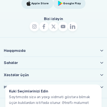
Apple Store
Google Play
Bizi izləyin
Haqqımızda
Sahələr
Xəstələr üçün
Həkimlər üçün
Kuki Seçimlərinizi Edin
Saytımızda sizə ən yaxşı xidməti göstərə bilmək
üçün kukilərdən istifadə olunur. Ətraflı məlumat