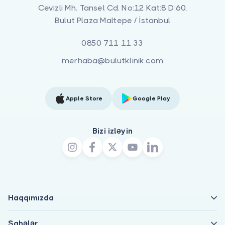
Cevizli Mh. Tansel Cd. No:12 Kat:8 D:60,
Bulut Plaza Maltepe / İstanbul
0850 711 11 33
merhaba@bulutklinik.com
Apple Store
Google Play
Bizi izləyin
Haqqımızda
Sahələr