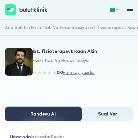
Ana Səhifə
Fiziki Tibb Və Reabilitasiya
İxt. fizioterapevt Kaa
Qeydiyyat
Daxil Ol
İxt. fizioterapevt Kaan Akin
Fiziki Tibb Və Reabilitasiya
0.0
Hələ rəy yoxdur
Haqqımızda
Xəstələr üçün
Randevu Al
Sual Ver
Həkimlər üçün
Haqqında
İxtisaslar
Rəylər