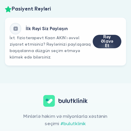
Pasiyent Rəyləri
İlk Rəyi Siz Paylaşın
Rəy
İxt. fizioterapevt Kaan AKIN’ı əvvəl
Əlavə
ziyarət etmisiniz? Rəylərinizi paylaşaraq
Et
başqalarına düzgün seçim etməyə
kömək edə bilərsiniz.
Minlərlə həkim və milyonlarla xəstənin
seçimi
#bulutklinik