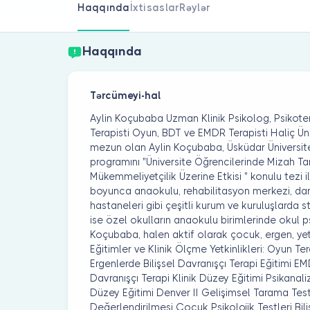
Haqqında
İxtisaslar
Rəylər
Haqqında
Tərcümeyi-hal
Aylin Koçubaba Uzman Klinik Psikolog, Psikoter
Terapisti Oyun, BDT ve EMDR Terapisti Haliç Ün
mezun olan Aylin Koçubaba, Üsküdar Üniversitesi
programını "Üniversite Öğrencilerinde Mizah Tar
Mükemmeliyetçilik Üzerine Etkisi " konulu tezi i
boyunca anaokulu, rehabilitasyon merkezi, dan
hastaneleri gibi çeşitli kurum ve kuruluşlarda
ise özel okulların anaokulu birimlerinde okul ps
Koçubaba, halen aktif olarak çocuk, ergen, yet
Eğitimler ve Klinik Ölçme Yetkinlikleri: Oyun Ter
Ergenlerde Bilişsel Davranışçı Terapi Eğitimi EM
Davranışçı Terapi Klinik Düzey Eğitimi Psikanal
Düzey Eğitimi Denver II Gelişimsel Tarama Testi
Değerlendirilmesi Çocuk Psikolojik Testleri Bi