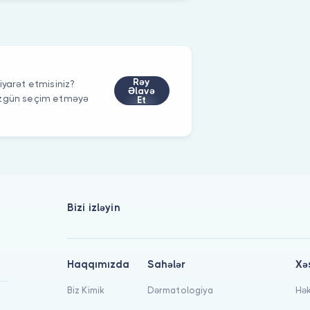
Rəy
iyarət etmisiniz?
Əlavə
düzgün seçim etməyə
Et
Bizi izləyin
Haqqımızda
Sahələr
Xə
Biz Kimik
Dərmatologiya
Hək