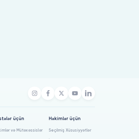
stələr üçün
Həkimlər üçün
imlər və Mütəxəssislər
Seçilmiş Xüsusiyyətlər