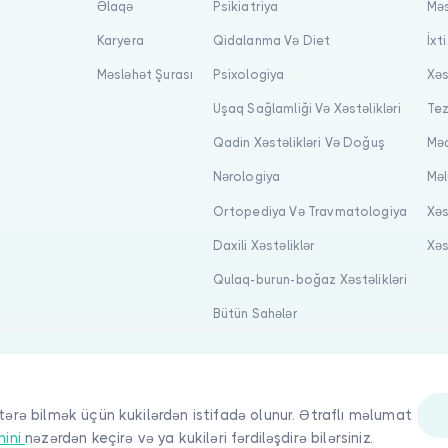
Əlaqə
Psikiatriya
Məs
Karyera
Qidalanma Və Diet
İxt
Məsləhət Şurası
Psixologiya
Xəs
Uşaq Sağlamliği Və Xəstəlikləri
Tez
Qadin Xəstəlikləri Və Doğuş
Məq
Nərologiya
Məl
Ortopediya Və Travmatologiya
Xəs
Daxili Xəstəliklər
Xəs
Qulaq-burun-boğaz Xəstəlikləri
Bütün Sahələr
tərə bilmək üçün kukilərdən istifadə olunur. Ətraflı məlumat
nini
nəzərdən keçirə və ya kukiləri fərdiləşdirə bilərsiniz.