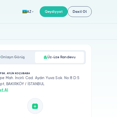
Qeydiyyat
Daxil Ol
AZ
Onlayn Görüş
Üz-üzə Randevu
. PSK. AYLİN KOÇUBABA
pe Mah. İncirli Cad. Aydın Yuva Sok. No:8 D:5
Apt, BAKIRKÖY / İSTANBUL
ət Al