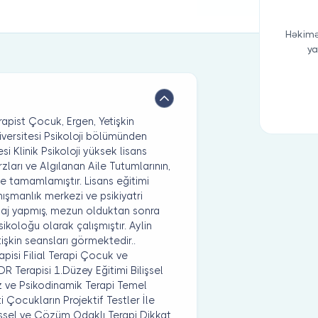
Həkimə
ya
apist Çocuk, Ergen, Yetişkin
iversitesi Psikoloji bölümünden
 Klinik Psikoloji yüksek lisans
zları ve Algılanan Aile Tutumlarının,
le tamamlamıştır. Lisans eğitimi
ışmanlık merkezi ve psikiyatri
 staj yapmış, mezun olduktan sonra
ikoloğu olarak çalışmıştır. Aylin
işkin seansları görmektedir..
apisi Filial Terapi Çocuk ve
DR Terapisi 1.Düzey Eğitimi Bilişsel
iz ve Psikodinamik Terapi Temel
 Çocukların Projektif Testler İle
lişsel ve Çözüm Odaklı Terapi Dikkat