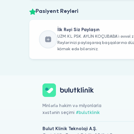
Pasiyent Rəyləri
İlk Rəyi Siz Paylaşın
UZM. KL. PSK. AYLİN KOÇUBABA’ı əvvəl z
Rəylərinizi paylaşaraq başqalarına 
kömək edə bilərsiniz.
Minlərlə həkim və milyonlarla
xəstənin seçimi
#bulutklinik
Bulut Klinik Teknoloji A.Ş.