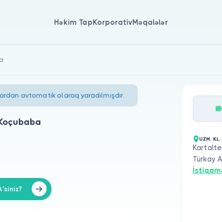
Həkim Tap
Korporativ
Məqalələr
ba
lardan avtomatik olaraq yaradılmışdır.
 Koçubaba
UZM. KL
Kartalte
Türkay 
İstiqam
'siniz?