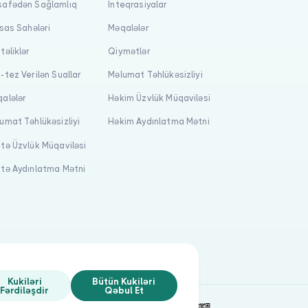
afədən Sağlamlıq
İnteqrasiyalar
isas Sahələri
Məqalələr
təliklər
Qiymətlər
-tez Verilən Suallar
Məlumat Təhlükəsizliyi
alələr
Həkim Üzvlük Müqaviləsi
umat Təhlükəsizliyi
Həkim Aydınlatma Mətni
tə Üzvlük Müqaviləsi
tə Aydınlatma Mətni
Kukiləri
Bütün Kukiləri
Fərdiləşdir
Qəbul Et