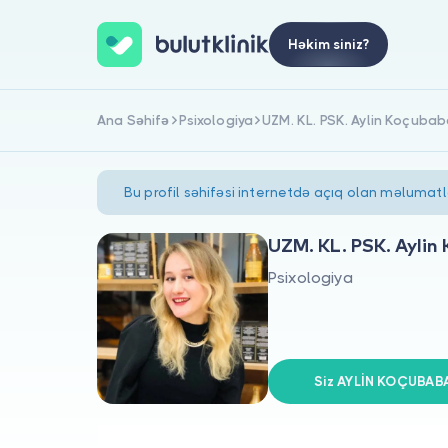
Həkim siniz?
Ana Səhifə
Psixologiya
UZM. KL. PSK. Aylin Koçuba
Bu profil səhifəsi internetdə açıq olan məlumat
UZM. KL. PSK. Aylin
Psixologiya
Siz AYLİN KOÇUBABA