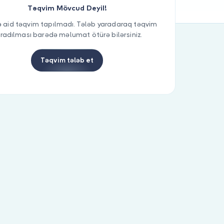
Təqvim Mövcud Deyil!
 aid təqvim tapılmadı. Tələb yaradaraq təqvim
radılması barədə məlumat ötürə bilərsiniz.
Təqvim tələb et