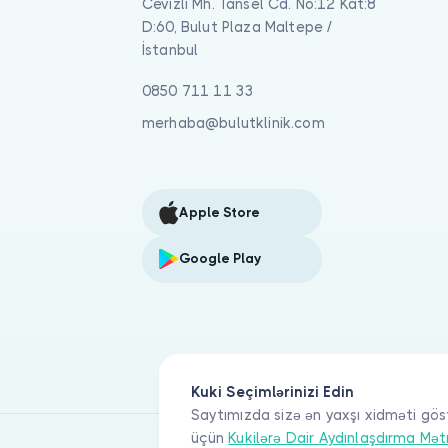
Cevizli Mh. Tansel Cd. No:12 Kat:8
D:60, Bulut Plaza Maltepe /
İstanbul
0850 711 11 33
merhaba@bulutklinik.com
Apple Store
Google Play
Kuki Seçimlərinizi Edin
Saytımızda sizə ən yaxşı xidməti gös
üçün
Kukilərə Dair Aydınlaşdırma Mət