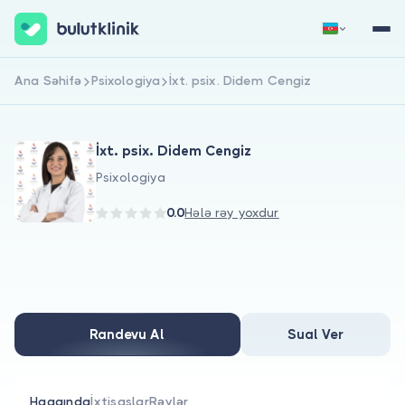
Ana Səhifə
Psixologiya
İxt. psix. Didem Cengiz
Qeydiyyat
Daxil Ol
İxt. psix. Didem Cengiz
Psixologiya
0.0
Hələ rəy yoxdur
Haqqımızda
Xəstələr üçün
Randevu Al
Sual Ver
Həkimlər üçün
Haqqında
İxtisaslar
Rəylər