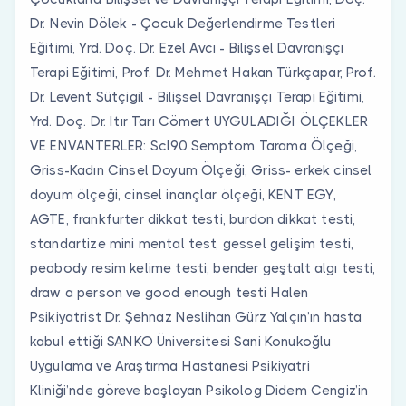
Dr. Nevin Dölek - Çocuk Değerlendirme Testleri
Eğitimi, Yrd. Doç. Dr. Ezel Avcı - Bilişsel Davranışçı
Terapi Eğitimi, Prof. Dr. Mehmet Hakan Türkçapar, Prof.
Dr. Levent Sütçigil - Bilişsel Davranışçı Terapi Eğitimi,
Yrd. Doç. Dr. Itır Tarı Cömert UYGULADIĞI ÖLÇEKLER
VE ENVANTERLER: Scl90 Semptom Tarama Ölçeği,
Griss-Kadın Cinsel Doyum Ölçeği, Griss- erkek cinsel
doyum ölçeği, cinsel inançlar ölçeği, KENT EGY,
AGTE, frankfurter dikkat testi, burdon dikkat testi,
standartize mini mental test, gessel gelişim testi,
peabody resim kelime testi, bender geştalt algı testi,
draw a person ve good enough testi Halen
Psikiyatrist Dr. Şehnaz Neslihan Gürz Yalçın’ın hasta
kabul ettiği SANKO Üniversitesi Sani Konukoğlu
Uygulama ve Araştırma Hastanesi Psikiyatri
Kliniği’nde göreve başlayan Psikolog Didem Cengiz’in