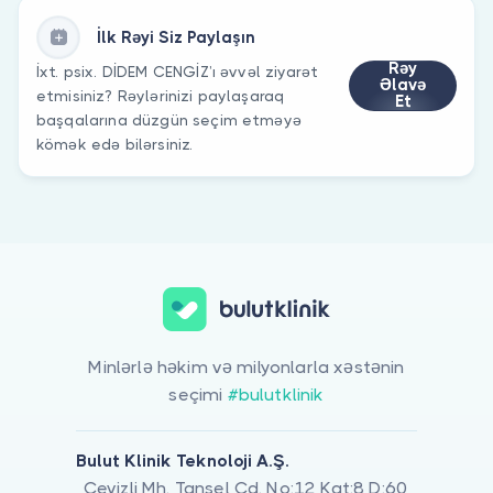
İlk Rəyi Siz Paylaşın
Rəy
İxt. psix. DİDEM CENGİZ’ı əvvəl ziyarət
Əlavə
etmisiniz? Rəylərinizi paylaşaraq
Et
başqalarına düzgün seçim etməyə
kömək edə bilərsiniz.
Minlərlə həkim və milyonlarla xəstənin
seçimi
#bulutklinik
Bulut Klinik Teknoloji A.Ş.
Cevizli Mh. Tansel Cd. No:12 Kat:8 D:60,