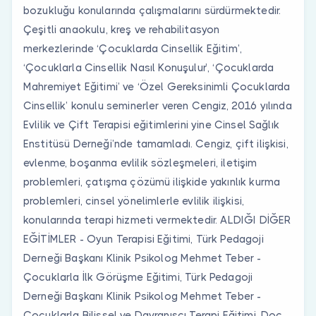
bozukluğu konularında çalışmalarını sürdürmektedir.
Çeşitli anaokulu, kreş ve rehabilitasyon
merkezlerinde ‘Çocuklarda Cinsellik Eğitim’,
‘Çocuklarla Cinsellik Nasıl Konuşulur’, ‘Çocuklarda
Mahremiyet Eğitimi’ ve ‘Özel Gereksinimli Çocuklarda
Cinsellik’ konulu seminerler veren Cengiz, 2016 yılında
Evlilik ve Çift Terapisi eğitimlerini yine Cinsel Sağlık
Enstitüsü Derneği’nde tamamladı. Cengiz, çift ilişkisi,
evlenme, boşanma evlilik sözleşmeleri, iletişim
problemleri, çatışma çözümü ilişkide yakınlık kurma
problemleri, cinsel yönelimlerle evlilik ilişkisi,
konularında terapi hizmeti vermektedir. ALDIĞI DİĞER
EĞİTİMLER - Oyun Terapisi Eğitimi, Türk Pedagoji
Derneği Başkanı Klinik Psikolog Mehmet Teber -
Çocuklarla İlk Görüşme Eğitimi, Türk Pedagoji
Derneği Başkanı Klinik Psikolog Mehmet Teber -
Çocuklarla Bilişsel ve Davranışçı Terapi Eğitimi, Doç.