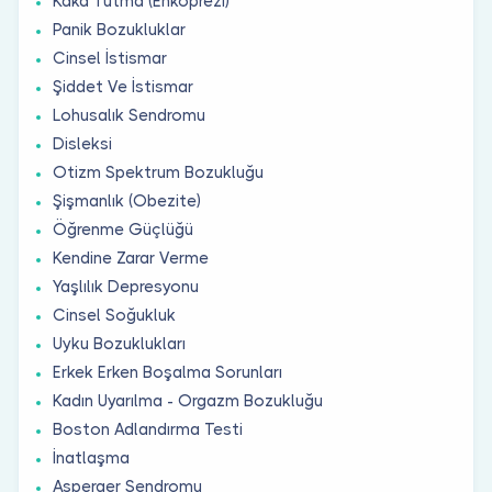
Kaka Tutma (Enkoprezi)
Panik Bozukluklar
Cinsel İstismar
Şiddet Ve İstismar
Lohusalık Sendromu
Disleksi
Otizm Spektrum Bozukluğu
Şişmanlık (Obezite)
Öğrenme Güçlüğü
Kendine Zarar Verme
Yaşlılık Depresyonu
Cinsel Soğukluk
Uyku Bozuklukları
Erkek Erken Boşalma Sorunları
Kadın Uyarılma - Orgazm Bozukluğu
Boston Adlandırma Testi
İnatlaşma
Asperger Sendromu