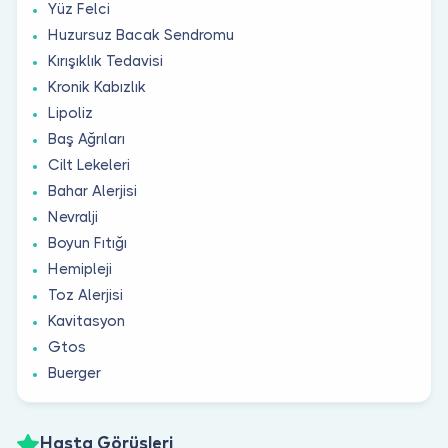
Yüz Felci
Huzursuz Bacak Sendromu
Kırışıklık Tedavisi
Kronik Kabızlık
Lipoliz
Baş Ağrıları
Cilt Lekeleri
Bahar Alerjisi
Nevralji
Boyun Fıtığı
Hemipleji
Toz Alerjisi
Kavitasyon
Gtos
Buerger
Hasta Görüşleri