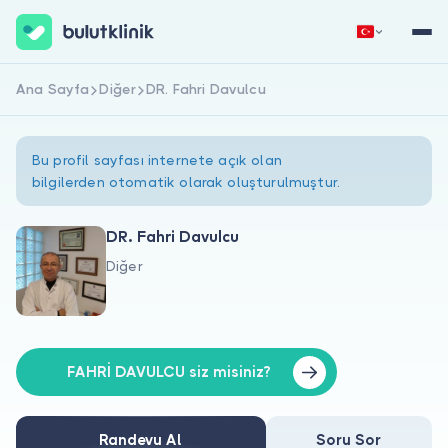
Ana Sayfa
Diğer
DR. Fahri Davulcu
Hemen Kaydol
Giriş Yap
Bu profil sayfası internete açık olan
bilgilerden otomatik olarak oluşturulmuştur.
DR. Fahri Davulcu
Diğer
Hakkımızda
Hastalar için
Doktorlar için
FAHRİ DAVULCU siz misiniz?
Randevu Al
Soru Sor