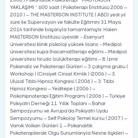
YAKLAŞIMI ‘’ 600 saat ( Psikoterapi Enstitüsü 2006 –
2010 ) – THE MASTERSON INSTİTUTE ( ABD) yedi yıl
süre ile Süpervizyon ve fakülte Eğitimini 31 Mayıs
2014 tarihinde başarıyla tamamlamıştır. Halen
MASTERSON Enstitüsü üyesidir --Esenyurt
üniversitesi klinik psikoloji yüksek lisans --Medipol
üniversitesi kupa (hacamat)terapi eğitimi --Medipol
üniversitesi hirudo (sülük)terapi eğitimi – 8. İzmir
Psikanaliz ve Psikoterapi Günleri – 3 çalışma grubu (
Workshop ) (Cinsiyet Cinsel Kimlik ) (2006 ) – 3.
Ulusal Tıbbi Hipnoz Kongresi ( 2006 ) – 3. Tıbbi
Hipnoz Kongresi – Yeditepe ( 2006 ) –
Pisikohipnoterapi Eğitim Programı ( 2006 ) – Türkiye
Psikiyatri Derneği 11. Yıllık Toplanı – Bahar
Sempozyumu ve Avrupa’da Psikiyatri Uydu
Sempozyumu – Self Psikoloji Temel kursu ( 2007 ) –
Vamık Volkan Günleri 1 – Psikanalitik
Psikoterapilerde Olgu Sunumlarıyla Nesne ilişkileri –