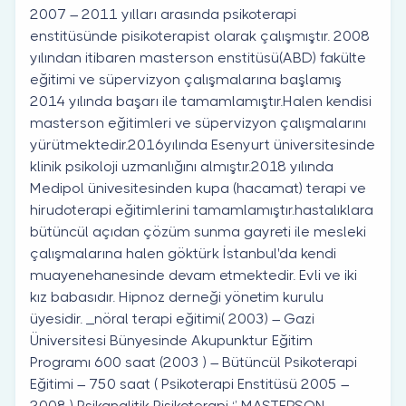
2007 – 2011 yılları arasında psikoterapi
enstitüsünde pisikoterapist olarak çalışmıştır. 2008
yılından itibaren masterson enstitüsü(ABD) fakülte
eğitimi ve süpervizyon çalışmalarına başlamış
2014 yılında başarı ile tamamlamıştır.Halen kendisi
masterson eğitimleri ve süpervizyon çalışmalarını
yürütmektedir.2016yılında Esenyurt üniversitesinde
klinik psikoloji uzmanlığını almıştır.2018 yılında
Medipol ünivesitesinden kupa (hacamat) terapi ve
hirudoterapi eğitimlerini tamamlamıştır.hastalıklara
bütüncül açıdan çözüm sunma gayreti ile mesleki
çalışmalarına halen göktürk İstanbul'da kendi
muayenehanesinde devam etmektedir. Evli ve iki
kız babasıdır. Hipnoz derneği yönetim kurulu
üyesidir. _nöral terapi eğitimi( 2003) – Gazi
Üniversitesi Bünyesinde Akupunktur Eğitim
Programı 600 saat (2003 ) – Bütüncül Psikoterapi
Eğitimi – 750 saat ( Psikoterapi Enstitüsü 2005 –
2008 ) Psikanalitik Pisikoterapi ‘’ MASTERSON