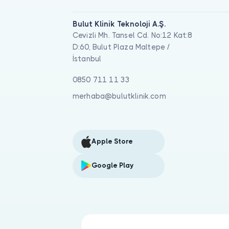
Bulut Klinik Teknoloji A.Ş.
Cevizli Mh. Tansel Cd. No:12 Kat:8
D:60, Bulut Plaza Maltepe /
İstanbul
0850 711 11 33
merhaba@bulutklinik.com
Apple Store
Google Play