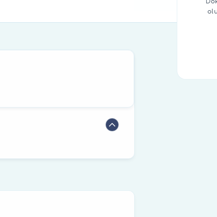
Dok
ol