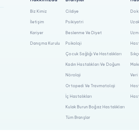
Biz Kimiz
Cildiye
Dokt
İletişim
Psikiyatri
Uzak
Kariyer
Beslenme Ve Diyet
Uzma
Danışma Kurulu
Psikoloji
Hast
Çocuk Sağlığı Ve Hastalıkları
Sıkç
Kadın Hastalıkları Ve Doğum
Maka
Nöroloji
Veri
Ortopedi Ve Travmatoloji
Hast
İç Hastalıkları
Hast
Kulak Burun Boğaz Hastalıkları
Tüm Branşlar