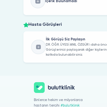
İçerik Bulunamadı
Hasta Görüşleri
İlk Görüşü Siz Paylaşın
DR. ÖĞR. ÜYESİ ANIL ÖZGÜR’ı daha önce 
Görüşlerinizi paylaşarak diğer kişile
katkıda bulunabilirsiniz.
Binlerce hekim ve milyonlarca
hastanın tercihi
#bulutklinik