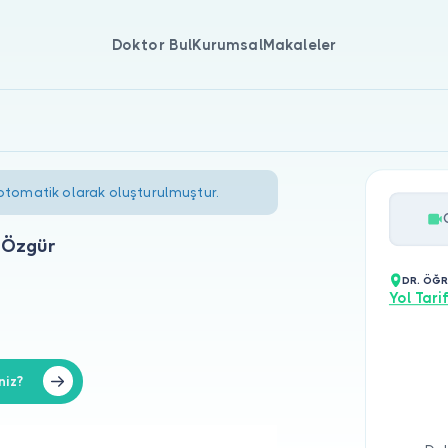
Doktor Bul
Kurumsal
Makaleler
 otomatik olarak oluşturulmuştur.
 Özgür
DR. ÖĞR
Yol Tarif
niz?