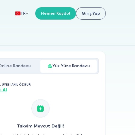
Hemen Kaydol
Giriş Yap
TR
Online Randevu
Yüz Yüze Randevu
. ÜYESİ ANIL ÖZGÜR
i Al
Takvim Mevcut Değil!