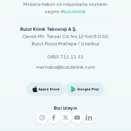
Minlərlə həkim və milyonlarla xəstənin
seçimi
#bulutklinik
Bulut Klinik Teknoloji A.Ş.
Cevizli Mh. Tansel Cd. No:12 Kat:8 D:60,
Bulut Plaza Maltepe / İstanbul
0850 711 11 33
merhaba@bulutklinik.com
Apple Store
Google Play
Bizi izləyin