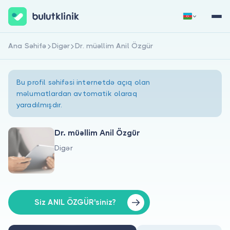
Ana Səhifə
Digər
Dr. müəllim Anil Özgür
Qeydiyyat
Daxil Ol
Bu profil səhifəsi internetdə açıq olan
məlumatlardan avtomatik olaraq
yaradılmışdır.
Dr. müəllim Anil Özgür
Digər
Haqqımızda
Xəstələr üçün
Həkimlər üçün
Siz ANIL ÖZGÜR'siniz?