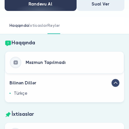
Həkim siniz?
Randevu Al
Sual Ver
Haqqında
İxtisaslar
Rəylər
Haqqında
Məzmun Tapılmadı
Bilinən Dillər
Türkçe
İxtisaslar