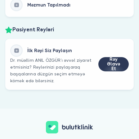
Məzmun Tapılmadı
Pasiyent Rəyləri
İlk Rəyi Siz Paylaşın
Rəy
Dr. müəllim ANIL ÖZGÜR’ı əvvəl ziyarət
Əlavə
etmisiniz? Rəylərinizi paylaşaraq
Et
başqalarına düzgün seçim etməyə
kömək edə bilərsiniz.