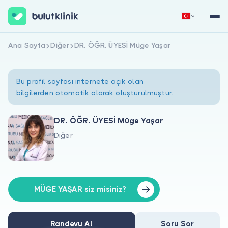
Ana Sayfa
Diğer
DR. ÖĞR. ÜYESİ Müge Yaşar
Hemen Kaydol
Giriş Yap
Bu profil sayfası internete açık olan
bilgilerden otomatik olarak oluşturulmuştur.
DR. ÖĞR. ÜYESİ Müge Yaşar
Diğer
Hakkımızda
Hastalar için
Doktorlar için
MÜGE YAŞAR siz misiniz?
Randevu Al
Soru Sor