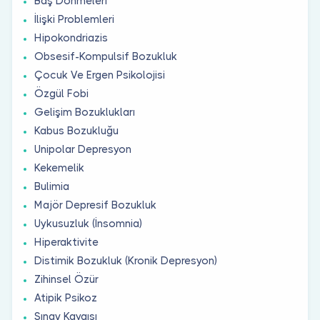
Baş Dönmeleri
İlişki Problemleri
Hipokondriazis
Obsesif-Kompulsif Bozukluk
Çocuk Ve Ergen Psikolojisi
Özgül Fobi
Gelişim Bozuklukları
Kabus Bozukluğu
Unipolar Depresyon
Kekemelik
Bulimia
Majör Depresif Bozukluk
Uykusuzluk (İnsomnia)
Hiperaktivite
Distimik Bozukluk (Kronik Depresyon)
Zihinsel Özür
Atipik Psikoz
Sınav Kaygısı