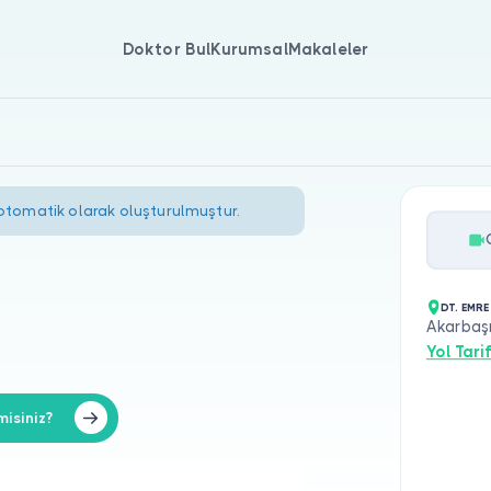
Doktor Bul
Kurumsal
Makaleler
 otomatik olarak oluşturulmuştur.
DT. EMRE
Akarbaşı
Yol Tarif
misiniz?