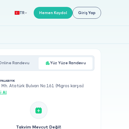
Hemen Kaydol
Giriş Yap
TR
Online Randevu
Yüz Yüze Randevu
 PALABIYIK
 Mh. Atatürk Bulvarı No:161 (Migros karşısı)
i Al
Takvim Mevcut Değil!