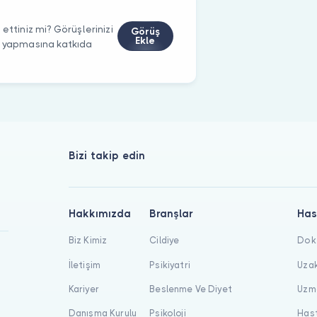
ettiniz mi? Görüşlerinizi
Görüş
Ekle
m yapmasına katkıda
Bizi takip edin
Hakkımızda
Branşlar
Has
Biz Kimiz
Cildiye
Dokt
İletişim
Psikiyatri
Uzak
Kariyer
Beslenme Ve Diyet
Uzma
Danışma Kurulu
Psikoloji
Hast