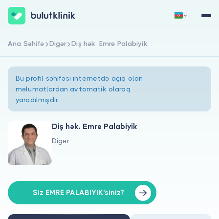
Ana Səhifə
Digər
Diş hək. Emre Palabiyik
Qeydiyyat
Daxil Ol
Bu profil səhifəsi internetdə açıq olan
məlumatlardan avtomatik olaraq
yaradılmışdır.
Diş hək. Emre Palabiyik
Digər
Haqqımızda
Xəstələr üçün
Həkimlər üçün
Siz EMRE PALABIYIK'siniz?