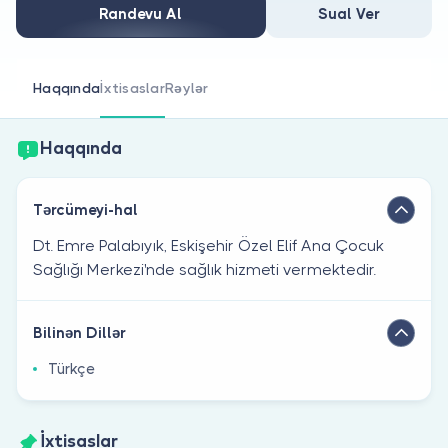
Həkim siniz?
Randevu Al
Sual Ver
Haqqında
İxtisaslar
Rəylər
Haqqında
Tərcümeyi-hal
Dt. Emre Palabıyık, Eskişehir Özel Elif Ana Çocuk
Sağlığı Merkezi'nde sağlık hizmeti vermektedir.
Bilinən Dillər
Türkçe
İxtisaslar