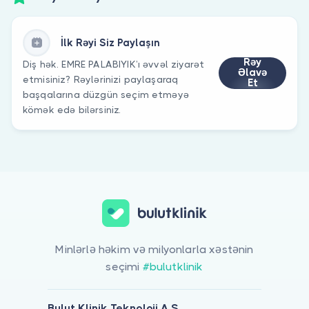
İlk Rəyi Siz Paylaşın
Rəy
Diş hək. EMRE PALABIYIK’ı əvvəl ziyarət
Əlavə
etmisiniz? Rəylərinizi paylaşaraq
Et
başqalarına düzgün seçim etməyə
kömək edə bilərsiniz.
Minlərlə həkim və milyonlarla xəstənin
seçimi
#bulutklinik
Bulut Klinik Teknoloji A.Ş.