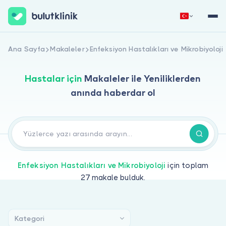
Hemen Kaydol
Giriş Yap
Ana Sayfa
Makaleler
Enfeksiyon Hastalıkları ve Mikrobiyoloji
Hastalar için
Makaleler
ile
Yeniliklerden
anında haberdar ol
Hakkımızda
Enfeksiyon Hastalıkları ve Mikrobiyoloji
için toplam
Hastalar için
27
makale bulduk.
Doktorlar için
Kategori