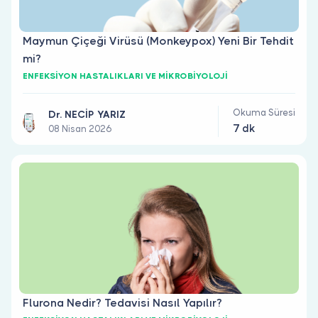
Maymun Çiçeği Virüsü (Monkeypox) Yeni Bir Tehdit
mi?
ENFEKSİYON HASTALIKLARI VE MİKROBİYOLOJİ
Okuma Süresi
Dr. NECİP YARIZ
7 dk
08 Nisan 2026
Flurona Nedir? Tedavisi Nasıl Yapılır?