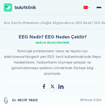
Hemen Kaydol
Giriş Yap
Ana Sayfa
Makaleler
Sağlık Bilgilendirme
EEG Nedir? EEG Ne
EEG Nedir? EEG Neden Çekilir?
SAĞLIK BILGILENDIRME
Nörolojik problemlerin tanısı ve teşhisi için
elektroensefalografi yani EEG testi kullanılmaktadır. Beyin
hareketlerini, faaliyetlerini ölçmeye yarayan ve
görüntülenmeye yardımcı olmaktadır. Detaylı bilgi
Hakkımızda
yazımızda.
Hastalar için
Doktorlar için
Dr. NECİP YARIZ
08 Nisan 2026