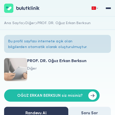
Ana Sayfa
Diğer
PROF. DR. Oğuz Erkan Berksun
Hemen Kaydol
Giriş Yap
Bu profil sayfası internete açık olan
bilgilerden otomatik olarak oluşturulmuştur.
PROF. DR. Oğuz Erkan Berksun
Diğer
Hakkımızda
Hastalar için
Doktorlar için
OĞUZ ERKAN BERKSUN siz misiniz?
Randevu Al
Soru Sor