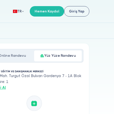
Hemen Kaydol
Giriş Yap
TR
Online Randevu
Yüz Yüze Randevu
P EĞİTİM VE DANIŞMANLIK MERKEZİ
Mah. Turgut Özal Bulvarı Gardenya 7 - 1A Blok
ire: 1
i Al