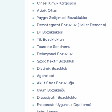
Cinsel Kimlik Kargaşası
Atipik Otizm
Yaygın Gelişimsel Bozukluklar
Dezintegratif Bozukluk (Heller Demansı)
Dil Bozuklukları
Tik Bozuklukları
Tourette Sendromu
Deluzyonel Bozukluk
Şizoaffektif Bozukluk
Distimik Bozukluk
Agorofobi
Akut Stres Bozukluğu
Uyum Bozukluğu
Dissosiyatif Bozukluklar
Enkopresis (Uygunsuz Dışkılama)
Uyku Apnesi