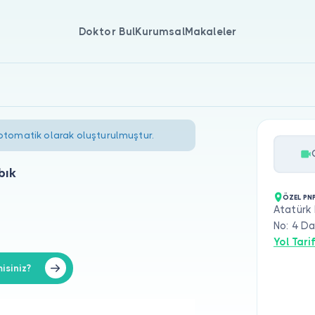
Doktor Bul
Kurumsal
Makaleler
 otomatik olarak oluşturulmuştur.
bık
ÖZEL PN
Atatürk 
No: 4 Da
Yol Tarif
isiniz?