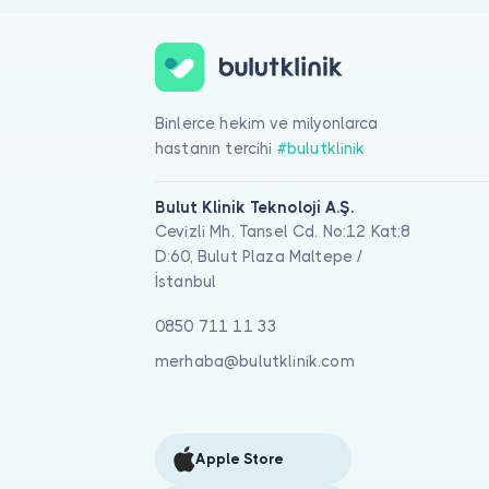
Binlerce hekim ve milyonlarca
hastanın tercihi
#bulutklinik
Bulut Klinik Teknoloji A.Ş.
Cevizli Mh. Tansel Cd. No:12 Kat:8
D:60, Bulut Plaza Maltepe /
İstanbul
0850 711 11 33
merhaba@bulutklinik.com
Apple Store