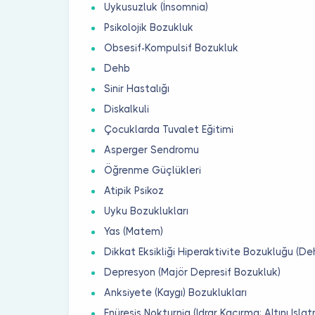
Uykusuzluk (İnsomnia)
Psikolojik Bozukluk
Obsesif-Kompulsif Bozukluk
Dehb
Sinir Hastalığı
Diskalkuli
Çocuklarda Tuvalet Eğitimi
Asperger Sendromu
Öğrenme Güçlükleri
Atipik Psikoz
Uyku Bozuklukları
Yas (Matem)
Dikkat Eksikliği Hiperaktivite Bozukluğu (De
Depresyon (Majör Depresif Bozukluk)
Anksiyete (Kaygı) Bozuklukları
Enüresis Nokturnia (Idrar Kaçırma; Altını Isla