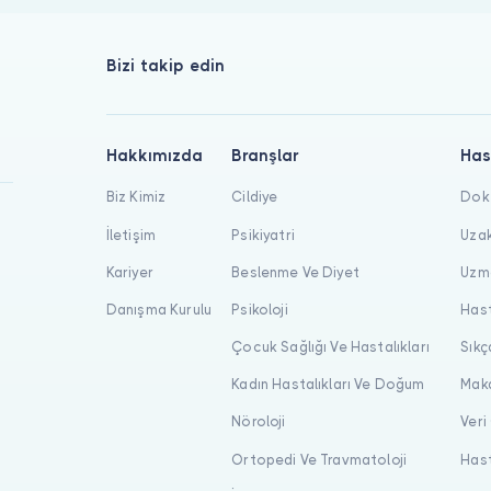
Bizi takip edin
Hakkımızda
Branşlar
Has
Biz Kimiz
Cildiye
Dokt
İletişim
Psikiyatri
Uzak
Kariyer
Beslenme Ve Diyet
Uzma
Danışma Kurulu
Psikoloji
Hast
Çocuk Sağlığı Ve Hastalıkları
Sıkç
Kadın Hastalıkları Ve Doğum
Maka
Nöroloji
Veri
Ortopedi Ve Travmatoloji
Hast