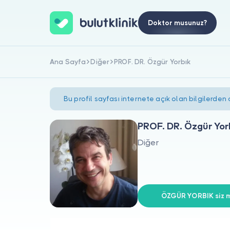
Doktor musunuz?
Ana Sayfa
Diğer
PROF. DR. Özgür Yorbık
Bu profil sayfası internete açık olan bilgilerden
PROF. DR. Özgür Yor
Diğer
ÖZGÜR YORBIK siz m