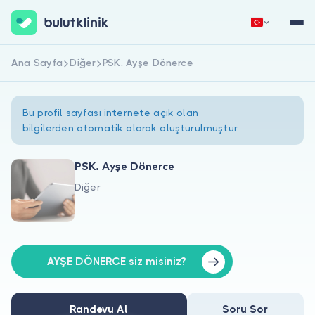
Ana Sayfa
Diğer
PSK. Ayşe Dönerce
Hemen Kaydol
Giriş Yap
Bu profil sayfası internete açık olan
bilgilerden otomatik olarak oluşturulmuştur.
PSK. Ayşe Dönerce
Diğer
Hakkımızda
Hastalar için
Doktorlar için
AYŞE DÖNERCE siz misiniz?
Randevu Al
Soru Sor