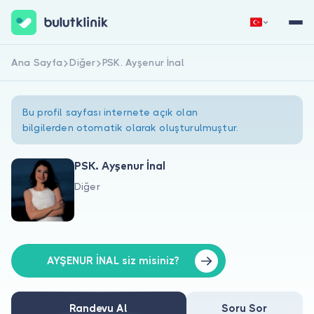
Ana Sayfa
Diğer
PSK. Ayşenur İnal
Hemen Kaydol
Giriş Yap
Bu profil sayfası internete açık olan
bilgilerden otomatik olarak oluşturulmuştur.
PSK. Ayşenur İnal
Diğer
Hakkımızda
Hastalar için
Doktorlar için
AYŞENUR İNAL siz misiniz?
Randevu Al
Soru Sor