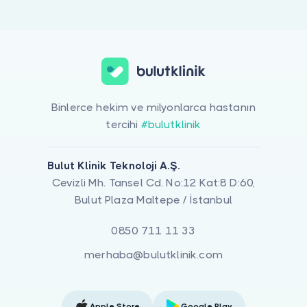
Binlerce hekim ve milyonlarca hastanın
tercihi
#bulutklinik
Bulut Klinik Teknoloji A.Ş.
Cevizli Mh. Tansel Cd. No:12 Kat:8 D:60,
Bulut Plaza Maltepe / İstanbul
0850 711 11 33
merhaba@bulutklinik.com
Apple Store
Google Play