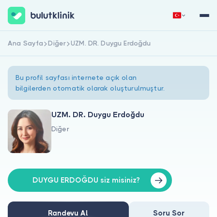
Ana Sayfa
Diğer
UZM. DR. Duygu Erdoğdu
Hemen Kaydol
Giriş Yap
Bu profil sayfası internete açık olan
bilgilerden otomatik olarak oluşturulmuştur.
UZM. DR. Duygu Erdoğdu
Diğer
Hakkımızda
Hastalar için
Doktorlar için
DUYGU ERDOĞDU siz misiniz?
Randevu Al
Soru Sor