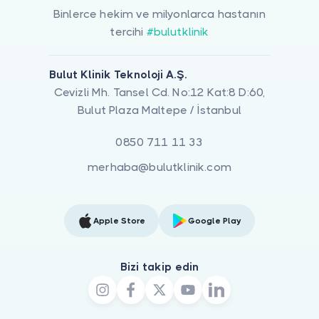
Binlerce hekim ve milyonlarca hastanın
tercihi
#bulutklinik
Bulut Klinik Teknoloji A.Ş.
Cevizli Mh. Tansel Cd. No:12 Kat:8 D:60,
Bulut Plaza Maltepe / İstanbul
0850 711 11 33
merhaba@bulutklinik.com
Apple Store
Google Play
Bizi takip edin