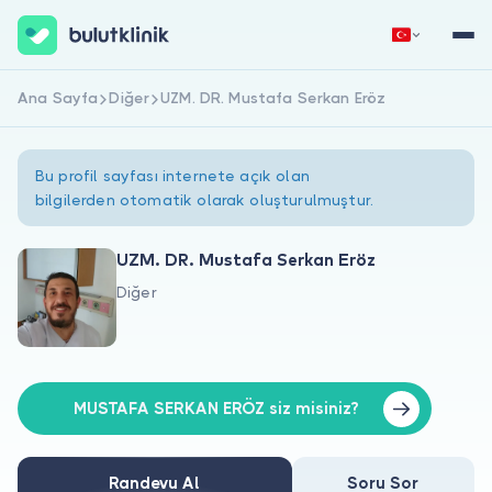
Ana Sayfa
Diğer
UZM. DR. Mustafa Serkan Eröz
Hemen Kaydol
Giriş Yap
Bu profil sayfası internete açık olan
bilgilerden otomatik olarak oluşturulmuştur.
UZM. DR. Mustafa Serkan Eröz
Diğer
Hakkımızda
Hastalar için
Doktorlar için
MUSTAFA SERKAN ERÖZ siz misiniz?
Randevu Al
Soru Sor