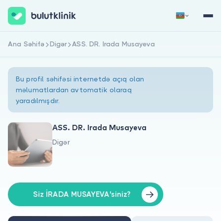
Ana Səhifə
Digər
ASS. DR. Irada Musayeva
Qeydiyyat
Daxil Ol
Bu profil səhifəsi internetdə açıq olan
məlumatlardan avtomatik olaraq
yaradılmışdır.
ASS. DR. Irada Musayeva
Digər
Haqqımızda
Xəstələr üçün
Həkimlər üçün
Siz İRADA MUSAYEVA'siniz?