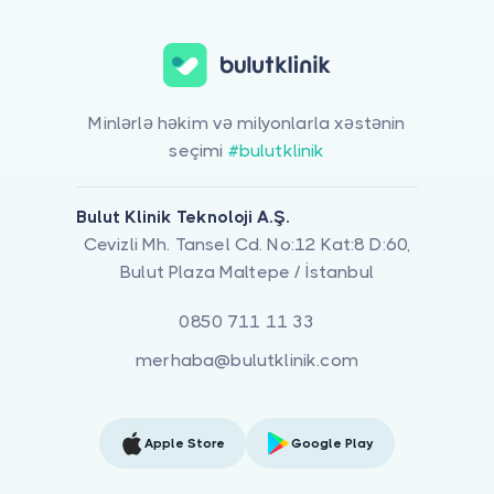
Minlərlə həkim və milyonlarla xəstənin
seçimi
#bulutklinik
Bulut Klinik Teknoloji A.Ş.
Cevizli Mh. Tansel Cd. No:12 Kat:8 D:60,
Bulut Plaza Maltepe / İstanbul
0850 711 11 33
merhaba@bulutklinik.com
Apple Store
Google Play