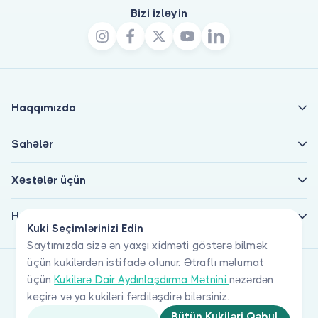
Bizi izləyin
Haqqımızda
Sahələr
Xəstələr üçün
Həkimlər üçün
Kuki Seçimlərinizi Edin
Saytımızda sizə ən yaxşı xidməti göstərə bilmək
üçün kukilərdən istifadə olunur. Ətraflı məlumat
üçün
Kukilərə Dair Aydınlaşdırma Mətnini
nəzərdən
keçirə və ya kukiləri fərdiləşdirə bilərsiniz.
Bütün Kukiləri Qəbul