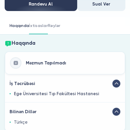
Həkim siniz?
Randevu Al
Sual Ver
Haqqında
İxtisaslar
Rəylər
Haqqında
Məzmun Tapılmadı
İş Təcrübəsi
Ege Üniversitesi Tıp Fakültesi Hastanesi
Bilinən Dillər
Türkçe