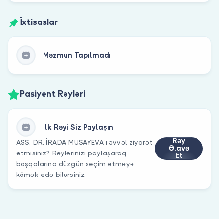
İxtisaslar
Məzmun Tapılmadı
Pasiyent Rəyləri
İlk Rəyi Siz Paylaşın
Rəy
ASS. DR. İRADA MUSAYEVA’ı əvvəl ziyarət
Əlavə
etmisiniz? Rəylərinizi paylaşaraq
Et
başqalarına düzgün seçim etməyə
kömək edə bilərsiniz.