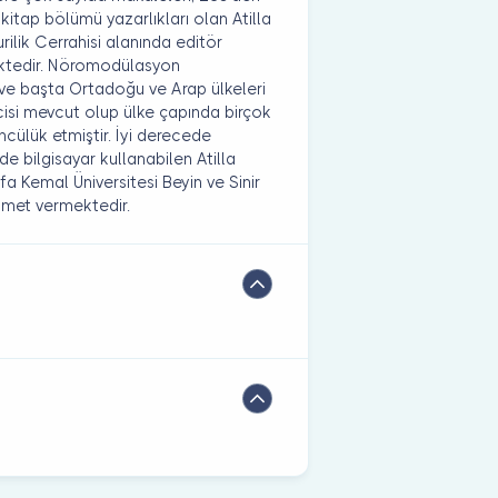
 kitap bölümü yazarlıkları olan Atilla
rilik Cerrahisi alanında editör
mektedir. Nöromodülasyon
 ve başta Ortadoğu ve Arap ülkeleri
isi mevcut olup ülke çapında birçok
ülük etmiştir. İyi derecede
e bilgisayar kullanabilen Atilla
fa Kemal Üniversitesi Beyin ve Sinir
izmet vermektedir.