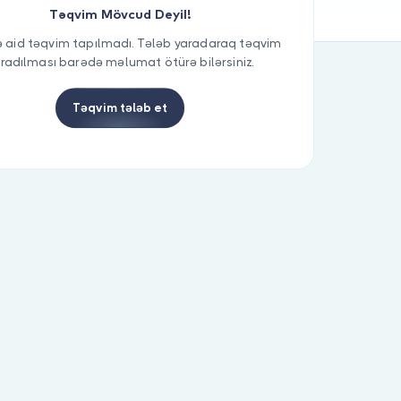
Təqvim Mövcud Deyil!
 aid təqvim tapılmadı. Tələb yaradaraq təqvim
radılması barədə məlumat ötürə bilərsiniz.
Təqvim tələb et