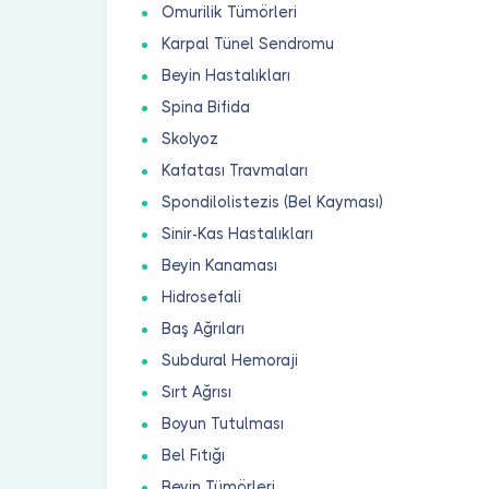
Omurilik Tümörleri
Karpal Tünel Sendromu
Beyin Hastalıkları
Spina Bifida
Skolyoz
Kafatası Travmaları
Spondilolistezis (Bel Kayması)
Sinir-Kas Hastalıkları
Beyin Kanaması
Hidrosefali
Baş Ağrıları
Subdural Hemoraji
Sırt Ağrısı
Boyun Tutulması
Bel Fıtığı
Beyin Tümörleri