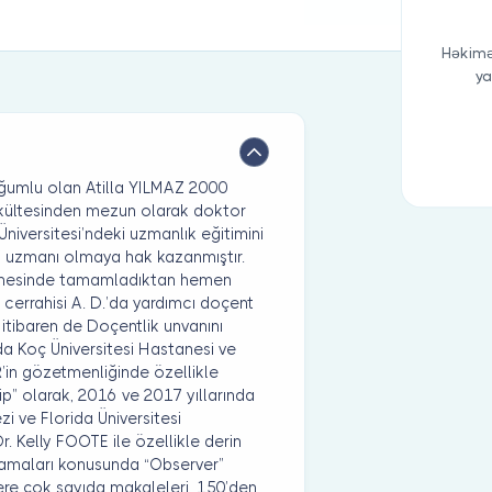
Həkimə
ya
ğumlu olan Atilla YILMAZ 2000
Fakültesinden mezun olarak doktor
niversitesi’ndeki uzmanlık eğitimini
si uzmanı olmaya hak kazanmıştır.
tanesinde tamamladıktan hemen
 cerrahisi A. D.’da yardımcı doçent
itibaren de Doçentlik unvanını
da Koç Üniversitesi Hastanesi ve
R’in gözetmenliğinde özellikle
p” olarak, 2016 ve 2017 yıllarında
i ve Florida Üniversitesi
. Kelly FOOTE ile özellikle derin
amaları konusunda “Observer”
üzere çok sayıda makaleleri, 150’den