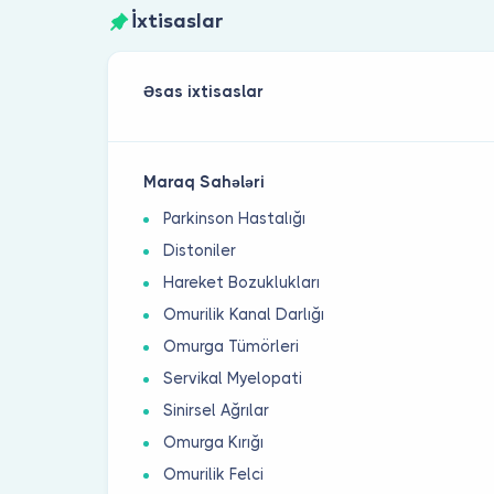
İxtisaslar
Əsas ixtisaslar
Maraq Sahələri
Parkinson Hastalığı
Distoniler
Hareket Bozuklukları
Omurilik Kanal Darlığı
Omurga Tümörleri
Servikal Myelopati
Sinirsel Ağrılar
Omurga Kırığı
Omurilik Felci