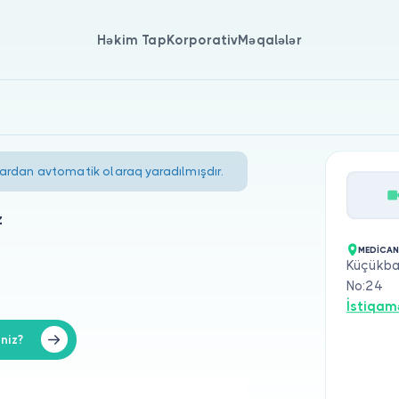
Həkim Tap
Korporativ
Məqalələr
lardan avtomatik olaraq yaradılmışdır.
z
MEDİCAN
Küçükba
No:24
İstiqam
niz?