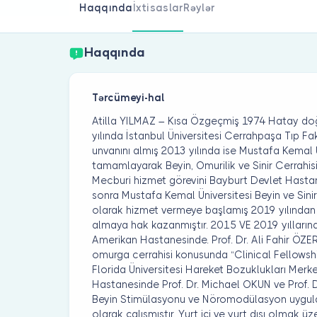
Haqqında
İxtisaslar
Rəylər
Haqqında
Tərcümeyi-hal
Atilla YILMAZ – Kısa Özgeçmiş 1974 Hatay do
yılında İstanbul Üniversitesi Cerrahpaşa Tıp 
unvanını almış 2013 yılında ise Mustafa Kemal Ü
tamamlayarak Beyin, Omurilik ve Sinir Cerrahi
Mecburi hizmet görevini Bayburt Devlet Has
sonra Mustafa Kemal Üniversitesi Beyin ve Sinir
olarak hizmet vermeye başlamış 2019 yılından 
almaya hak kazanmıştır. 2015 VE 2019 yılların
Amerikan Hastanesinde. Prof. Dr. Ali Fahir ÖZE
omurga cerrahisi konusunda “Clinical Fellowshi
Florida Üniversitesi Hareket Bozuklukları Merkez
Hastanesinde Prof. Dr. Michael OKUN ve Prof. Dr
Beyin Stimülasyonu ve Nöromodülasyon uygul
olarak çalışmıştır. Yurt içi ve yurt dışı olmak 