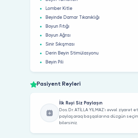
Lomber Kitle
Beyinde Damar Tıkanıklığı
Boyun Fıtığı
Boyun Ağrısı
Sinir Sıkışması
Derin Beyin Stimülasyonu
Beyin Pili
Pasiyent Rəyləri
İlk Rəyi Siz Paylaşın
Dos. Dr. ATİLLA YILMAZ’ı əvvəl ziyarət et
paylaşaraq başqalarına düzgün seç
bilərsiniz.