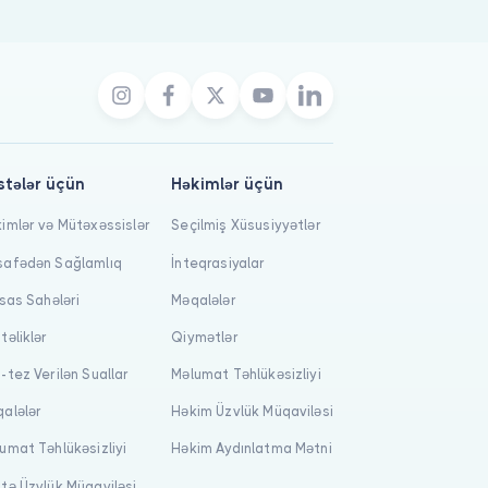
stələr üçün
Həkimlər üçün
imlər və Mütəxəssislər
Seçilmiş Xüsusiyyətlər
afədən Sağlamlıq
İnteqrasiyalar
isas Sahələri
Məqalələr
təliklər
Qiymətlər
-tez Verilən Suallar
Məlumat Təhlükəsizliyi
alələr
Həkim Üzvlük Müqaviləsi
umat Təhlükəsizliyi
Həkim Aydınlatma Mətni
tə Üzvlük Müqaviləsi