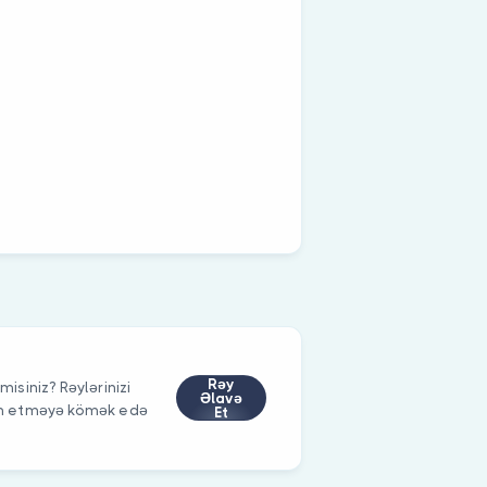
Rəy
misiniz? Rəylərinizi
Əlavə
im etməyə kömək edə
Et