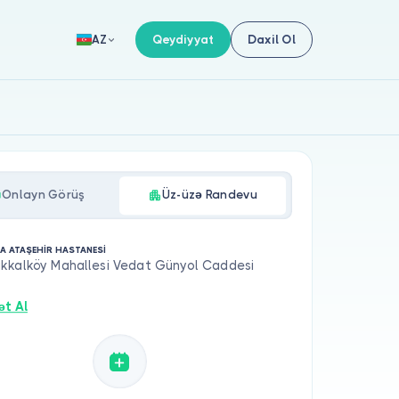
Qeydiyyat
Daxil Ol
AZ
Onlayn Görüş
Üz-üzə Randevu
A ATAŞEHİR HASTANESİ
kkalköy Mahallesi Vedat Günyol Caddesi
ət Al