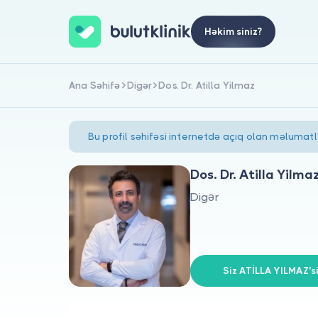
Həkim siniz?
Ana Səhifə
Digər
Dos. Dr. Atilla Yilmaz
Bu profil səhifəsi internetdə açıq olan məlumat
Dos. Dr. Atilla Yilma
Digər
Siz ATİLLA YILMAZ'si