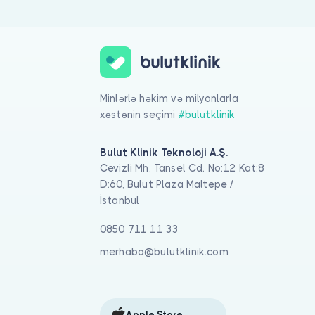
Minlərlə həkim və milyonlarla
xəstənin seçimi
#bulutklinik
Bulut Klinik Teknoloji A.Ş.
Cevizli Mh. Tansel Cd. No:12 Kat:8
D:60, Bulut Plaza Maltepe /
İstanbul
0850 711 11 33
merhaba@bulutklinik.com
Apple Store