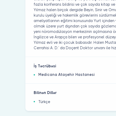
fazla konferans bildirisi ve çok sayıda kitap ve
Yılmaz halen birçok dergide Beyin, Sinir ve Omu
kurulu üyeliği ve hakemlik görevlerini sürdür
ameliyatlarının eğitimi konusunda Yurt içinden
olmak üzere yurt dışından çok sayıda gözlemc
yeni nöromodülasyon merkezinin açılmasına önc
İngilizce ve Arapça bilen ve profesyonel düzeyd
Yılmaz evli ve iki çocuk babasıdır. Halen Musta
Cerrahisi A. D.’ da Doçent Doktor unvanı ile h
İş Təcrübəsi
Medicana Ataşehir Hastanesi
Bilinən Dillər
Türkçe