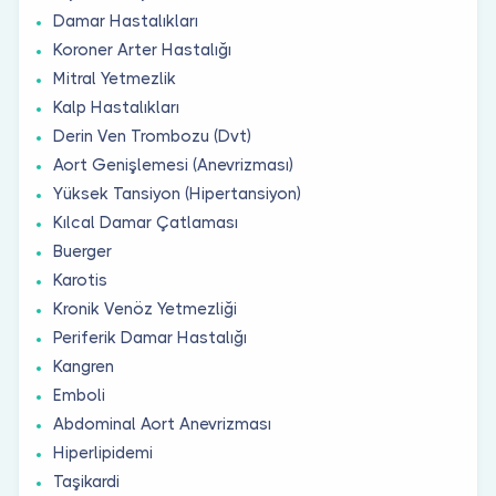
Damar Hastalıkları
Koroner Arter Hastalığı
Mitral Yetmezlik
Kalp Hastalıkları
Derin Ven Trombozu (Dvt)
Aort Genişlemesi (Anevrizması)
Yüksek Tansiyon (Hipertansiyon)
Kılcal Damar Çatlaması
Buerger
Karotis
Kronik Venöz Yetmezliği
Periferik Damar Hastalığı
Kangren
Emboli
Abdominal Aort Anevrizması
Hiperlipidemi
Taşikardi