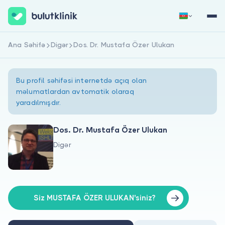
Ana Səhifə
Digər
Dos. Dr. Mustafa Özer Ulukan
Qeydiyyat
Daxil Ol
Bu profil səhifəsi internetdə açıq olan
məlumatlardan avtomatik olaraq
yaradılmışdır.
Dos. Dr. Mustafa Özer Ulukan
Digər
Haqqımızda
Xəstələr üçün
Həkimlər üçün
Siz MUSTAFA ÖZER ULUKAN'siniz?