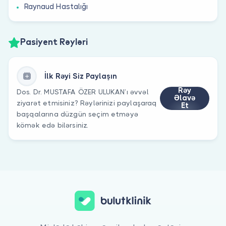
Raynaud Hastalığı
Pasiyent Rəyləri
İlk Rəyi Siz Paylaşın
Rəy
Dos. Dr. MUSTAFA ÖZER ULUKAN’ı əvvəl
Əlavə
ziyarət etmisiniz? Rəylərinizi paylaşaraq
Et
başqalarına düzgün seçim etməyə
kömək edə bilərsiniz.