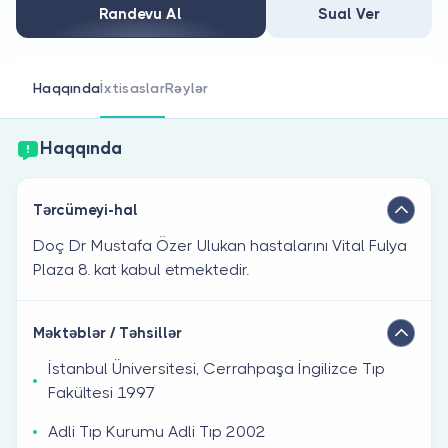
Həkim siniz?
Randevu Al
Sual Ver
Haqqında
İxtisaslar
Rəylər
Haqqında
Tərcümeyi-hal
Doç Dr Mustafa Özer Ulukan hastalarını Vital Fulya
Plaza 8. kat kabul etmektedir.
Məktəblər / Təhsillər
İstanbul Üniversitesi, Cerrahpaşa İngilizce Tıp
Fakültesi 1997
Adli Tıp Kurumu Adli Tıp 2002