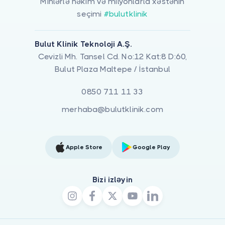
Minlərlə həkim və milyonlarla xəstənin
seçimi
#bulutklinik
Bulut Klinik Teknoloji A.Ş.
Cevizli Mh. Tansel Cd. No:12 Kat:8 D:60,
Bulut Plaza Maltepe / İstanbul
0850 711 11 33
merhaba@bulutklinik.com
Apple Store
Google Play
Bizi izləyin