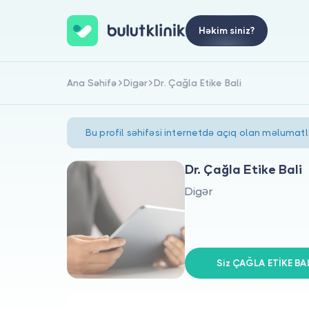
Həkim siniz?
Ana Səhifə
Digər
Dr. Çağla Etike Bali
Bu profil səhifəsi internetdə açıq olan məlumat
Dr. Çağla Etike Bali
Digər
Siz ÇAĞLA ETİKE BAL