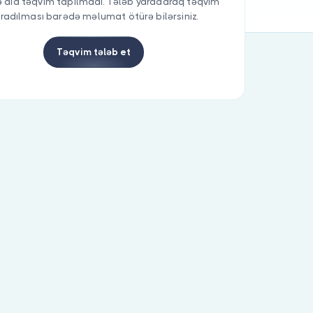
 aid təqvim tapılmadı. Tələb yaradaraq təqvim
radılması barədə məlumat ötürə bilərsiniz.
Təqvim tələb et