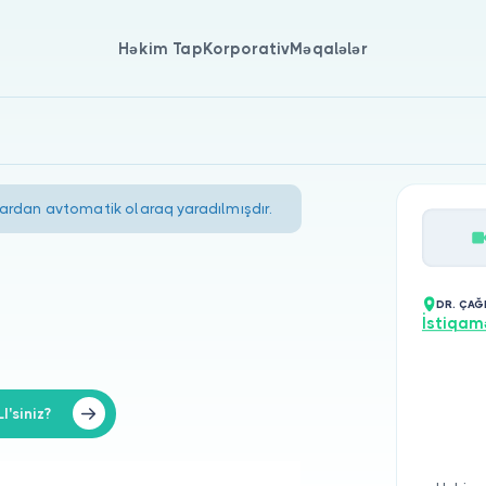
Həkim Tap
Korporativ
Məqalələr
lardan avtomatik olaraq yaradılmışdır.
DR. ÇAĞL
İstiqam
I'siniz?