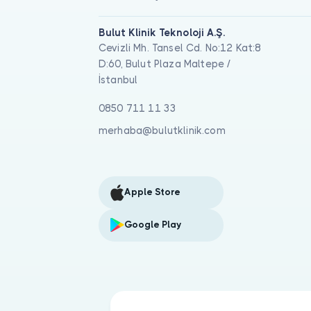
Bulut Klinik Teknoloji A.Ş.
Cevizli Mh. Tansel Cd. No:12 Kat:8
D:60, Bulut Plaza Maltepe /
İstanbul
0850 711 11 33
merhaba@bulutklinik.com
Apple Store
Google Play