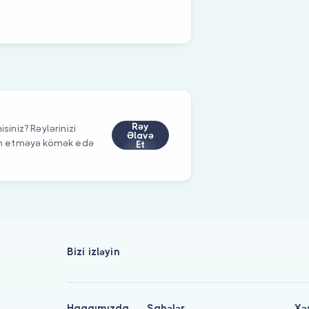
Rəy
siniz? Rəylərinizi
Əlavə
im etməyə kömək edə
Et
Bizi izləyin
Haqqımızda
Sahələr
Xə