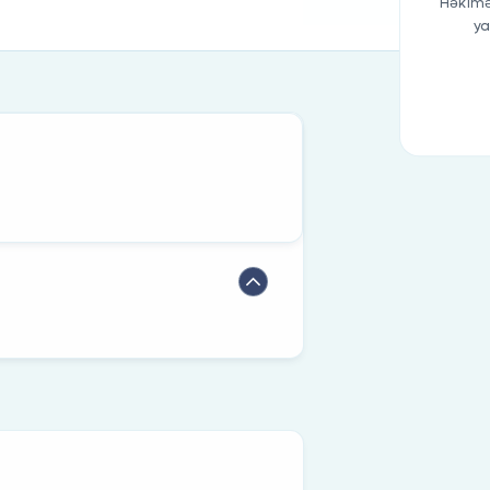
Həkimə
ya