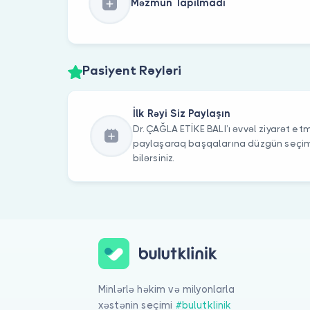
Məzmun Tapılmadı
Pasiyent Rəyləri
İlk Rəyi Siz Paylaşın
Dr. ÇAĞLA ETİKE BALI’ı əvvəl ziyarət etmi
paylaşaraq başqalarına düzgün seç
bilərsiniz.
Minlərlə həkim və milyonlarla
xəstənin seçimi
#bulutklinik