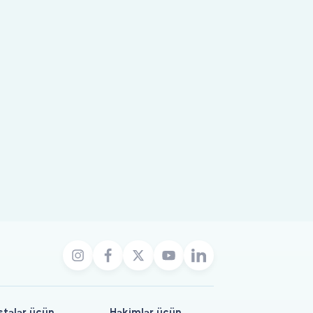
stələr üçün
Həkimlər üçün