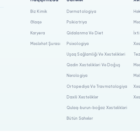
Biz Kimik
Dərmatologiya
Hək
Əlaqə
Psikiatriya
Məs
Karyera
Qidalanma Və Diet
İxt
Məsləhət Şurası
Psixologiya
Xəs
Uşaq Sağlamliği Və Xəstəlikləri
Tez
Qadin Xəstəlikləri Və Doğuş
Məq
Nərologiya
Məl
Ortopediya Və Travmatologiya
Xəs
Daxili Xəstəliklər
Xəs
Qulaq-burun-boğaz Xəstəlikləri
Bütün Sahələr