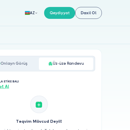
Qeydiyyat
Daxil Ol
AZ
Onlayn Görüş
Üz-üzə Randevu
A ETİKE BALI
ət Al
Təqvim Mövcud Deyil!