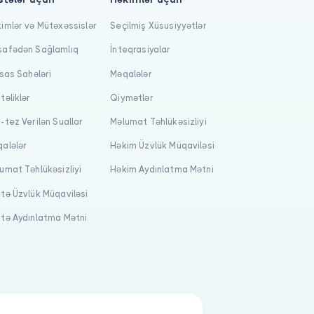
imlər və Mütəxəssislər
Seçilmiş Xüsusiyyətlər
afədən Sağlamlıq
İnteqrasiyalar
isas Sahələri
Məqalələr
təliklər
Qiymətlər
-tez Verilən Suallar
Məlumat Təhlükəsizliyi
alələr
Həkim Üzvlük Müqaviləsi
umat Təhlükəsizliyi
Həkim Aydınlatma Mətni
tə Üzvlük Müqaviləsi
tə Aydınlatma Mətni