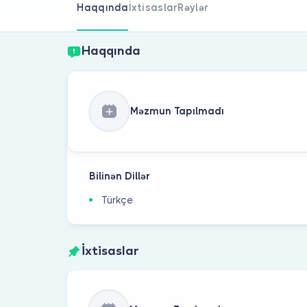
Haqqında
İxtisaslar
Rəylər
Haqqında
Məzmun Tapılmadı
Bilinən Dillər
Türkçe
İxtisaslar