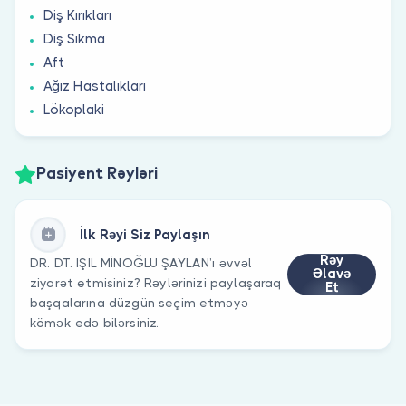
Diş Kırıkları
Diş Sıkma
Aft
Ağız Hastalıkları
Lökoplaki
Pasiyent Rəyləri
İlk Rəyi Siz Paylaşın
Rəy
DR. DT. IŞIL MİNOĞLU ŞAYLAN’ı əvvəl
Əlavə
ziyarət etmisiniz? Rəylərinizi paylaşaraq
Et
başqalarına düzgün seçim etməyə
kömək edə bilərsiniz.