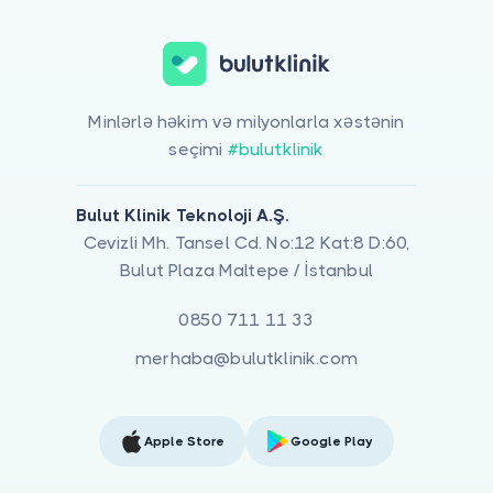
Minlərlə həkim və milyonlarla xəstənin
seçimi
#bulutklinik
Bulut Klinik Teknoloji A.Ş.
Cevizli Mh. Tansel Cd. No:12 Kat:8 D:60,
Bulut Plaza Maltepe / İstanbul
0850 711 11 33
merhaba@bulutklinik.com
Apple Store
Google Play