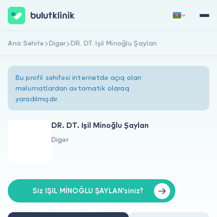
Ana Səhifə
Digər
DR. DT. Işil Minoğlu Şaylan
Qeydiyyat
Daxil Ol
Bu profil səhifəsi internetdə açıq olan
məlumatlardan avtomatik olaraq
yaradılmışdır.
DR. DT. Işil Minoğlu Şaylan
Digər
Haqqımızda
Xəstələr üçün
Həkimlər üçün
Siz IŞIL MİNOĞLU ŞAYLAN'siniz?