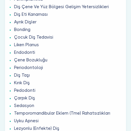
Diş Çene Ve Yüz Bölgesi Gelişim Yetersizlikleri
Diş Eti Kanaması
Ayrık Dişler
Bonding
Çocuk Diş Tedavisi
Liken Planus
Endodonti
Çene Bozukluğu
Periodontoloji
Diş Taşı
Kırık Diş
Pedodonti
Çarpık Diş
Sedasyon
Temporomandibular Eklem (Tme) Rahatsızlıkları
Uyku Apnesi
Lezyonlu (Enfekte) Diş