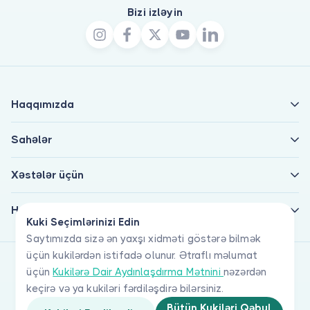
Bizi izləyin
Haqqımızda
Sahələr
Xəstələr üçün
Həkimlər üçün
Kuki Seçimlərinizi Edin
Saytımızda sizə ən yaxşı xidməti göstərə bilmək
üçün kukilərdən istifadə olunur. Ətraflı məlumat
üçün
Kukilərə Dair Aydınlaşdırma Mətnini
nəzərdən
keçirə və ya kukiləri fərdiləşdirə bilərsiniz.
Bütün Kukiləri Qəbul