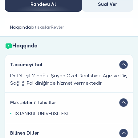
Həkim siniz?
Randevu Al
Sual Ver
Haqqında
İxtisaslar
Rəylər
Haqqında
Tərcümeyi-hal
Dr. Dt. Işıl Minoğlu Şayan Özel Dentshine Ağız ve Diş
Sağlığı Polikliniğinde hizmet vermektedir.
Məktəblər / Təhsillər
İSTANBUL ÜNİVERSİTESİ
Bilinən Dillər