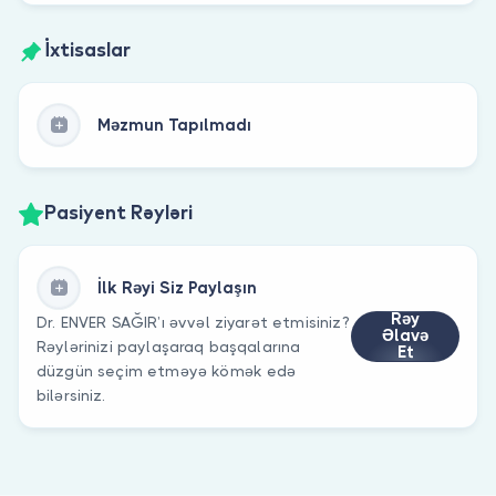
İxtisaslar
Məzmun Tapılmadı
Pasiyent Rəyləri
İlk Rəyi Siz Paylaşın
Rəy
Dr. ENVER SAĞIR’ı əvvəl ziyarət etmisiniz?
Əlavə
Rəylərinizi paylaşaraq başqalarına
Et
düzgün seçim etməyə kömək edə
bilərsiniz.