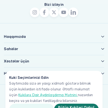
Bizi izləyin
Haqqımızda
Sahələr
Xəstələr üçün
Həkimlər üçün
Kuki Seçimlərinizi Edin
Saytımızda sizə ən yaxşı xidməti göstərə bilmək
üçün kukilərdən istifadə olunur. Ətraflı məlumat
üçün
Kukilərə Dair Aydınlaşdırma Mətnini
nəzərdən
keçirə və ya kukiləri fərdiləşdirə bilərsiniz.
Bütün Kukiləri Qəbul