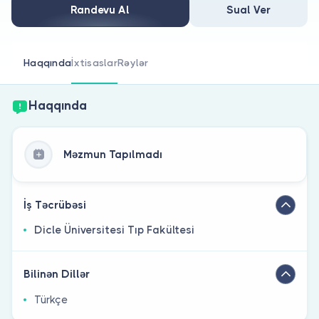
Həkim siniz?
Randevu Al
Sual Ver
Haqqında
İxtisaslar
Rəylər
Haqqında
Məzmun Tapılmadı
İş Təcrübəsi
Dicle Üniversitesi Tıp Fakültesi
Bilinən Dillər
Türkçe