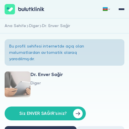
Ana Səhifə
Digər
Dr. Enver Sağir
Qeydiyyat
Daxil Ol
Bu profil səhifəsi internetdə açıq olan
məlumatlardan avtomatik olaraq
yaradılmışdır.
Dr. Enver Sağir
Digər
Haqqımızda
Xəstələr üçün
Həkimlər üçün
Siz ENVER SAĞIR'siniz?