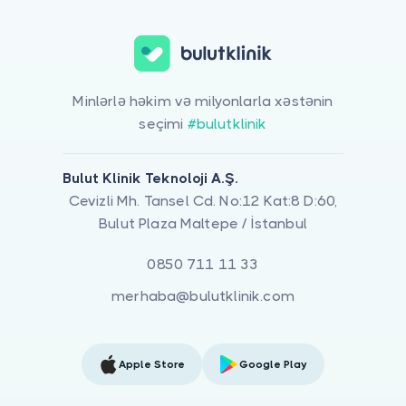
Minlərlə həkim və milyonlarla xəstənin
seçimi
#bulutklinik
Bulut Klinik Teknoloji A.Ş.
Cevizli Mh. Tansel Cd. No:12 Kat:8 D:60,
Bulut Plaza Maltepe / İstanbul
0850 711 11 33
merhaba@bulutklinik.com
Apple Store
Google Play