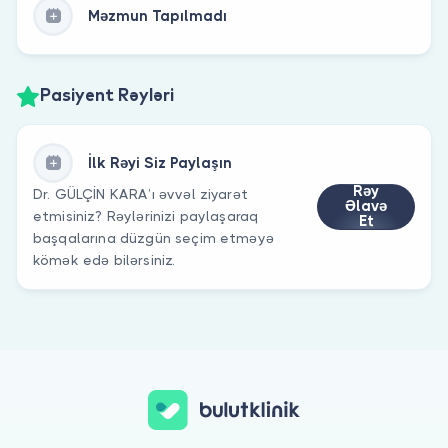
Məzmun Tapılmadı
Pasiyent Rəyləri
İlk Rəyi Siz Paylaşın
Rəy
Dr. GÜLÇİN KARA’ı əvvəl ziyarət
Əlavə
etmisiniz? Rəylərinizi paylaşaraq
Et
başqalarına düzgün seçim etməyə
kömək edə bilərsiniz.