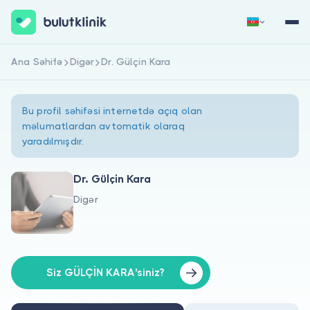
Ana Səhifə
Digər
Dr. Gülçin Kara
Qeydiyyat
Daxil Ol
Bu profil səhifəsi internetdə açıq olan
məlumatlardan avtomatik olaraq
yaradılmışdır.
Dr. Gülçin Kara
Digər
Haqqımızda
Xəstələr üçün
Həkimlər üçün
Siz GÜLÇİN KARA'siniz?