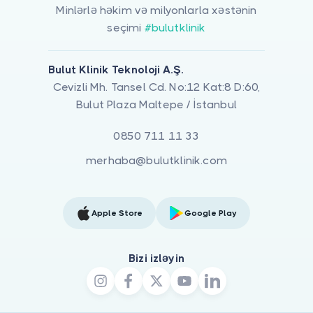
Minlərlə həkim və milyonlarla xəstənin
seçimi
#bulutklinik
Bulut Klinik Teknoloji A.Ş.
Cevizli Mh. Tansel Cd. No:12 Kat:8 D:60,
Bulut Plaza Maltepe / İstanbul
0850 711 11 33
merhaba@bulutklinik.com
Apple Store
Google Play
Bizi izləyin