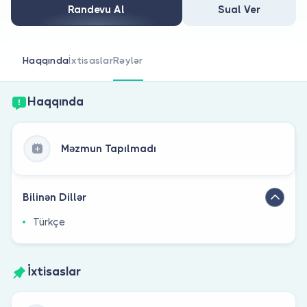
Həkim siniz?
Randevu Al
Sual Ver
Haqqında
İxtisaslar
Rəylər
Haqqında
Məzmun Tapılmadı
Bilinən Dillər
Türkçe
İxtisaslar