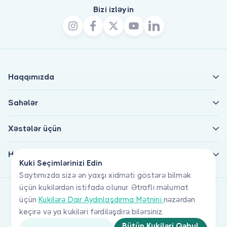
Bizi izləyin
Haqqımızda
Sahələr
Xəstələr üçün
Həkimlər üçün
Kuki Seçimlərinizi Edin
Saytımızda sizə ən yaxşı xidməti göstərə bilmək
üçün kukilərdən istifadə olunur. Ətraflı məlumat
üçün
Kukilərə Dair Aydınlaşdırma Mətnini
nəzərdən
keçirə və ya kukiləri fərdiləşdirə bilərsiniz.
Bütün Kukiləri Qəbul