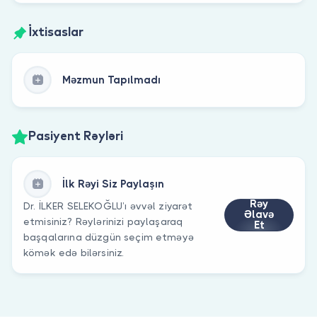
İxtisaslar
Məzmun Tapılmadı
Pasiyent Rəyləri
İlk Rəyi Siz Paylaşın
Rəy
Dr. İLKER SELEKOĞLU’ı əvvəl ziyarət
Əlavə
etmisiniz? Rəylərinizi paylaşaraq
Et
başqalarına düzgün seçim etməyə
kömək edə bilərsiniz.