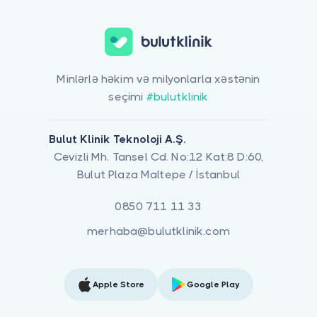
Minlərlə həkim və milyonlarla xəstənin
seçimi
#bulutklinik
Bulut Klinik Teknoloji A.Ş.
Cevizli Mh. Tansel Cd. No:12 Kat:8 D:60,
Bulut Plaza Maltepe / İstanbul
0850 711 11 33
merhaba@bulutklinik.com
Apple Store
Google Play