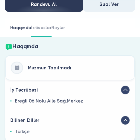
Həkim siniz?
Randevu Al
Sual Ver
Haqqında
İxtisaslar
Rəylər
Haqqında
Məzmun Tapılmadı
İş Təcrübəsi
Ereğli 06 Nolu Aile Sağ.Merkez
Bilinən Dillər
Türkçe