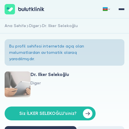
Ana Səhifə
Digər
Dr. Ilker Selekoğlu
Qeydiyyat
Daxil Ol
Bu profil səhifəsi internetdə açıq olan
məlumatlardan avtomatik olaraq
yaradılmışdır.
Dr. Ilker Selekoğlu
Digər
Haqqımızda
Xəstələr üçün
Həkimlər üçün
Siz İLKER SELEKOĞLU'siniz?