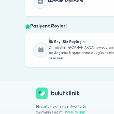
Məzmun Tapılmadı
Pasiyent Rəyləri
İlk Rəyi Siz Paylaşın
Dr. müəllim GÖKHAN AKÇA’ı əvvəl ziyarə
paylaşaraq başqalarına düzgün seç
bilərsiniz.
Minlərlə həkim və milyonlarla
xəstənin seçimi
#bulutklinik