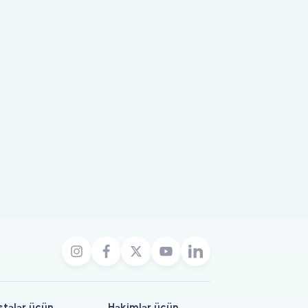
stələr üçün
Həkimlər üçün