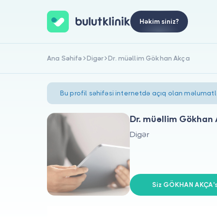
Həkim siniz?
Ana Səhifə
Digər
Dr. müəllim Gökhan Akça
Bu profil səhifəsi internetdə açıq olan məlumat
Dr. müəllim Gökhan
Digər
Siz GÖKHAN AKÇA's