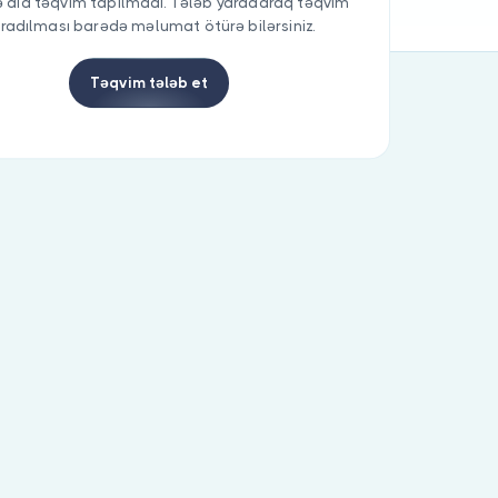
 aid təqvim tapılmadı. Tələb yaradaraq təqvim
radılması barədə məlumat ötürə bilərsiniz.
Təqvim tələb et