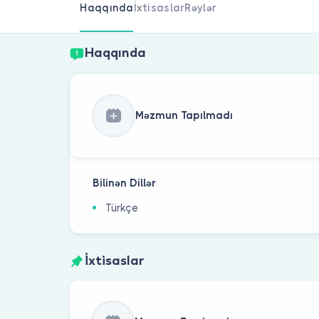
Haqqında
İxtisaslar
Rəylər
Haqqında
Məzmun Tapılmadı
Bilinən Dillər
Türkçe
İxtisaslar