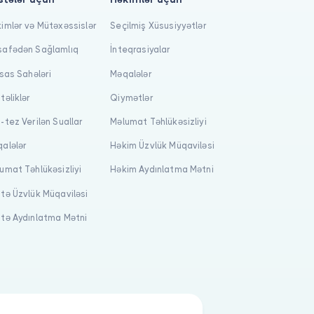
imlər və Mütəxəssislər
Seçilmiş Xüsusiyyətlər
afədən Sağlamlıq
İnteqrasiyalar
isas Sahələri
Məqalələr
təliklər
Qiymətlər
-tez Verilən Suallar
Məlumat Təhlükəsizliyi
alələr
Həkim Üzvlük Müqaviləsi
umat Təhlükəsizliyi
Həkim Aydınlatma Mətni
tə Üzvlük Müqaviləsi
tə Aydınlatma Mətni