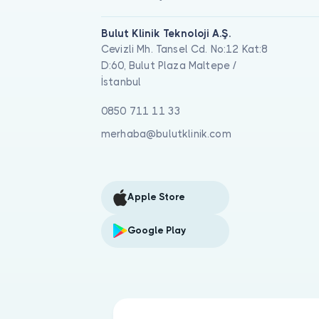
Bulut Klinik Teknoloji A.Ş.
Cevizli Mh. Tansel Cd. No:12 Kat:8
D:60, Bulut Plaza Maltepe /
İstanbul
0850 711 11 33
merhaba@bulutklinik.com
Apple Store
Google Play