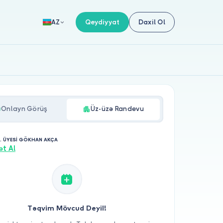
Qeydiyyat
Daxil Ol
AZ
Onlayn Görüş
Üz-üzə Randevu
. ÜYESİ GÖKHAN AKÇA
ət Al
Təqvim Mövcud Deyil!