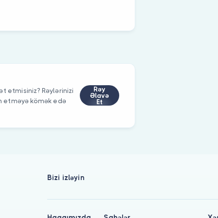
Rəy
t etmisiniz? Rəylərinizi
Əlavə
im etməyə kömək edə
Et
Bizi izləyin
Haqqımızda
Sahələr
Xə