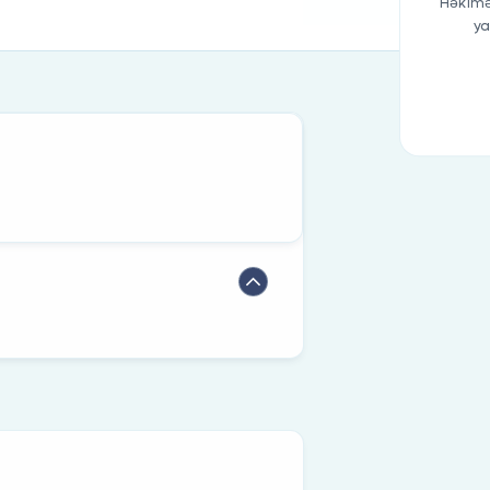
Həkimə
ya