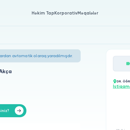
Həkim Tap
Korporativ
Məqalələr
lardan avtomatik olaraq yaradılmışdır.
 Akça
DR. ÖĞR
İstiqam
iniz?