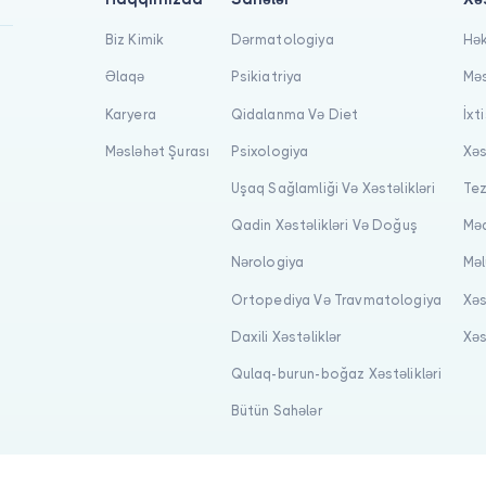
Biz Kimik
Dərmatologiya
Hək
Əlaqə
Psikiatriya
Məs
Karyera
Qidalanma Və Diet
İxt
Məsləhət Şurası
Psixologiya
Xəs
Uşaq Sağlamliği Və Xəstəlikləri
Tez
Qadin Xəstəlikləri Və Doğuş
Məq
Nərologiya
Məl
Ortopediya Və Travmatologiya
Xəs
Daxili Xəstəliklər
Xəs
Qulaq-burun-boğaz Xəstəlikləri
Bütün Sahələr