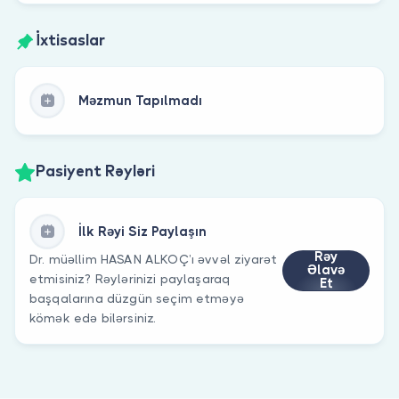
İxtisaslar
Məzmun Tapılmadı
Pasiyent Rəyləri
İlk Rəyi Siz Paylaşın
Rəy
Dr. müəllim HASAN ALKOÇ’ı əvvəl ziyarət
Əlavə
etmisiniz? Rəylərinizi paylaşaraq
Et
başqalarına düzgün seçim etməyə
kömək edə bilərsiniz.