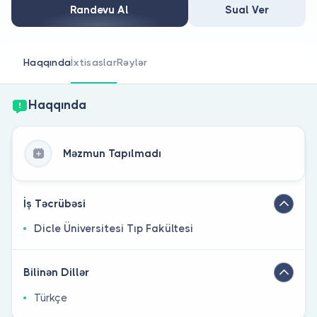
Həkim siniz?
Randevu Al
Sual Ver
Haqqında
İxtisaslar
Rəylər
Haqqında
Məzmun Tapılmadı
İş Təcrübəsi
Dicle Üniversitesi Tıp Fakültesi
Bilinən Dillər
Türkçe