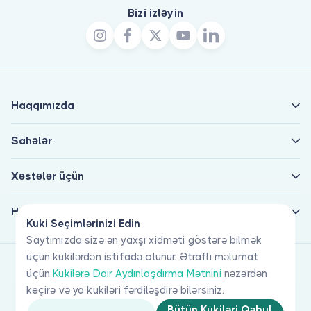
Bizi izləyin
Haqqımızda
Sahələr
Xəstələr üçün
Həkimlər üçün
Kuki Seçimlərinizi Edin
Saytımızda sizə ən yaxşı xidməti göstərə bilmək
üçün kukilərdən istifadə olunur. Ətraflı məlumat
üçün
Kukilərə Dair Aydınlaşdırma Mətnini
nəzərdən
keçirə və ya kukiləri fərdiləşdirə bilərsiniz.
Bütün Kukiləri Qəbul