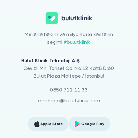
Minlərlə həkim və milyonlarla xəstənin
seçimi
#bulutklinik
Bulut Klinik Teknoloji A.Ş.
Cevizli Mh. Tansel Cd. No:12 Kat:8 D:60,
Bulut Plaza Maltepe / İstanbul
0850 711 11 33
merhaba@bulutklinik.com
Apple Store
Google Play