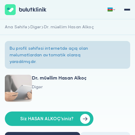
Ana Səhifə
Digər
Dr. müəllim Hasan Alkoç
Qeydiyyat
Daxil Ol
Bu profil səhifəsi internetdə açıq olan
məlumatlardan avtomatik olaraq
yaradılmışdır.
Dr. müəllim Hasan Alkoç
Digər
Haqqımızda
Xəstələr üçün
Həkimlər üçün
Siz HASAN ALKOÇ'siniz?