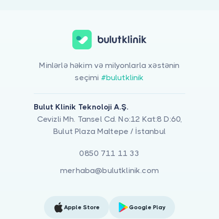
Minlərlə həkim və milyonlarla xəstənin
seçimi
#bulutklinik
Bulut Klinik Teknoloji A.Ş.
Cevizli Mh. Tansel Cd. No:12 Kat:8 D:60,
Bulut Plaza Maltepe / İstanbul
0850 711 11 33
merhaba@bulutklinik.com
Apple Store
Google Play