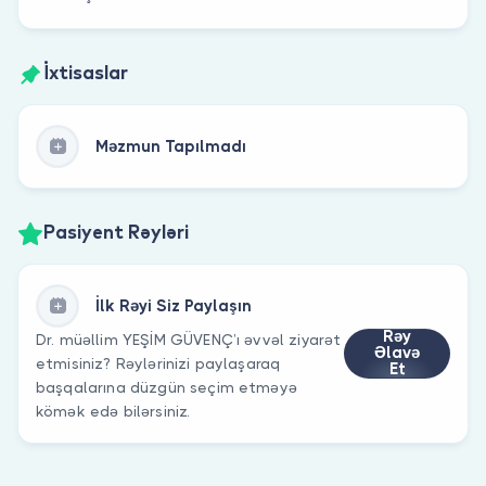
İxtisaslar
Məzmun Tapılmadı
Pasiyent Rəyləri
İlk Rəyi Siz Paylaşın
Rəy
Dr. müəllim YEŞİM GÜVENÇ’ı əvvəl ziyarət
Əlavə
etmisiniz? Rəylərinizi paylaşaraq
Et
başqalarına düzgün seçim etməyə
kömək edə bilərsiniz.