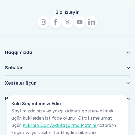
Bizi izləyin
Haqqımızda
Sahələr
Xəstələr üçün
Həkimlər üçün
Kuki Seçimlərinizi Edin
Saytımızda sizə ən yaxşı xidməti göstərə bilmək
üçün kukilərdən istifadə olunur. Ətraflı məlumat
üçün
Kukilərə Dair Aydınlaşdırma Mətnini
nəzərdən
keçirə və ya kukiləri fərdiləşdirə bilərsiniz.