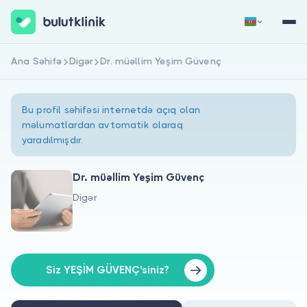
Ana Səhifə
Digər
Dr. müəllim Yeşim Güvenç
Qeydiyyat
Daxil Ol
Bu profil səhifəsi internetdə açıq olan
məlumatlardan avtomatik olaraq
yaradılmışdır.
Dr. müəllim Yeşim Güvenç
Digər
Haqqımızda
Xəstələr üçün
Həkimlər üçün
Siz YEŞİM GÜVENÇ'siniz?