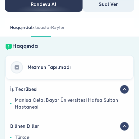
Həkim siniz?
Randevu Al
Sual Ver
Haqqında
İxtisaslar
Rəylər
Haqqında
Məzmun Tapılmadı
İş Təcrübəsi
Manisa Celal Bayar Üniversitesi Hafsa Sultan
Hastanesi
Bilinən Dillər
Türkçe