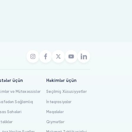
stələr üçün
Həkimlər üçün
imlər və Mütəxəssislər
Seçilmiş Xüsusiyyətlər
afədən Sağlamlıq
İnteqrasiyalar
isas Sahələri
Məqalələr
təliklər
Qiymətlər
-tez Verilən Suallar
Məlumat Təhlükəsizliyi