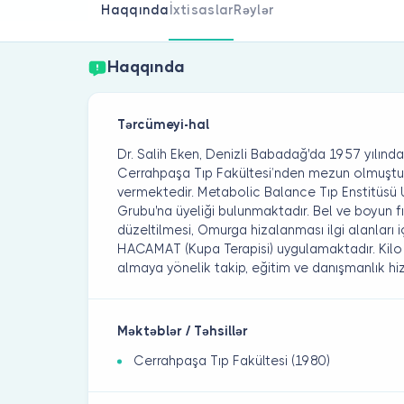
Haqqında
İxtisaslar
Rəylər
Haqqında
Tərcümeyi-hal
Dr. Salih Eken, Denizli Babadağ'da 1957 yılınd
Cerrahpaşa Tıp Fakültesi’nden mezun olmuştur.
vermektedir. Metabolic Balance Tıp Enstitüsü Ul
Grubu'na üyeliği bulunmaktadır. Bel ve boyun fıt
düzeltilmesi, Omurga hizalanması ilgi alanları i
HACAMAT (Kupa Terapisi) uygulamaktadır. Kilo
almaya yönelik takip, eğitim ve danışmanlık hi
Məktəblər / Təhsillər
Cerrahpaşa Tıp Fakültesi (1980)