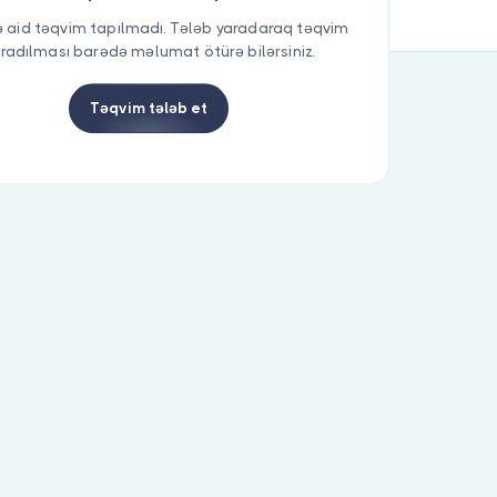
 aid təqvim tapılmadı. Tələb yaradaraq təqvim
radılması barədə məlumat ötürə bilərsiniz.
Təqvim tələb et