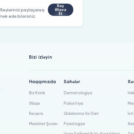
Rəy
Əlavə
? Rəylərinizi paylaşaraq
Et
k edə bilərsiniz.
Bizi izləyin
Haqqımızda
Sahələr
Xə
Biz Kimik
Dərmatologiya
Hək
Əlaqə
Psikiatriya
Məs
Karyera
Qidalanma Və Diet
İxt
Məsləhət Şurası
Psixologiya
Xəs
Uşaq Sağlamliği Və Xəstəlikləri
Tez