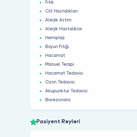
Fıtık
Cilt Hastalıkları
Alerjik Astim
Alerjik Hastalıklar
Hemipleji
Boyun Fıtığı
Hacamat
Manuel Terapi
Hacamat Tedavisi
Ozon Tedavisi
Akupunktur Tedavisi
Biorezonans
Pasiyent Rəyləri