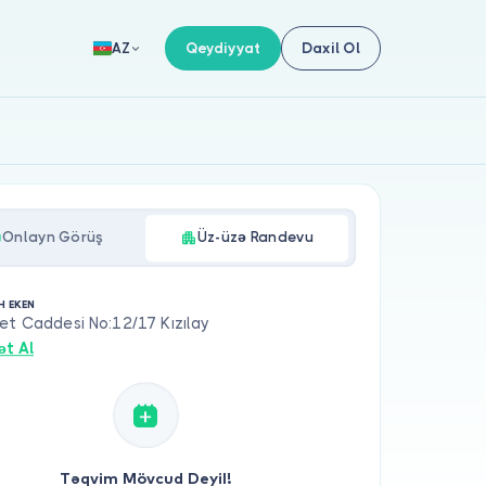
Qeydiyyat
Daxil Ol
AZ
Onlayn Görüş
Üz-üzə Randevu
H EKEN
et Caddesi No:12/17 Kızılay
ət Al
Təqvim Mövcud Deyil!