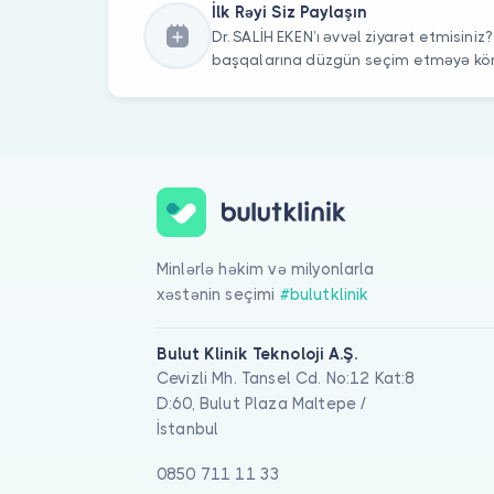
İlk Rəyi Siz Paylaşın
Dr. SALİH EKEN’ı əvvəl ziyarət etmisiniz
başqalarına düzgün seçim etməyə kömə
Minlərlə həkim və milyonlarla
xəstənin seçimi
#bulutklinik
Bulut Klinik Teknoloji A.Ş.
Cevizli Mh. Tansel Cd. No:12 Kat:8
D:60, Bulut Plaza Maltepe /
İstanbul
0850 711 11 33