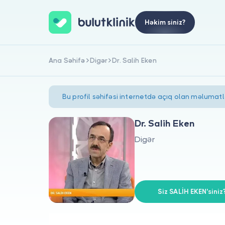
Həkim siniz?
Ana Səhifə
Digər
Dr. Salih Eken
Bu profil səhifəsi internetdə açıq olan məlumat
Dr. Salih Eken
Digər
Siz SALİH EKEN'siniz