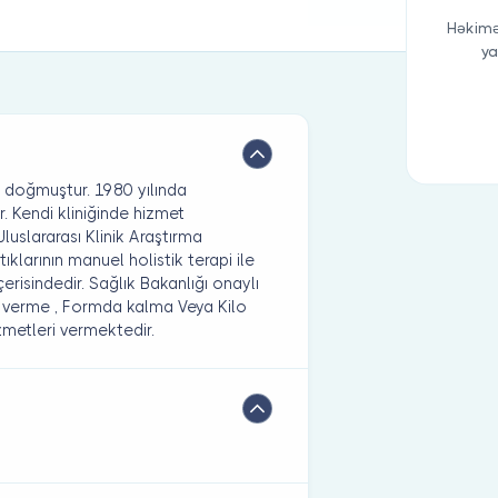
Həkimə
ya
a doğmuştur. 1980 yılında
 Kendi kliniğinde hizmet
uslararası Klinik Araştırma
ıklarının manuel holistik terapi ile
çerisindedir. Sağlık Bakanlığı onaylı
 verme , Formda kalma Veya Kilo
zmetleri vermektedir.