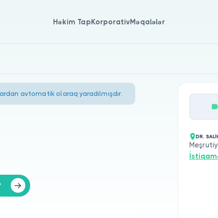
Həkim Tap
Korporativ
Məqalələr
lardan avtomatik olaraq yaradılmışdır.
DR. SALİ
Meşrutiy
İstiqam
?