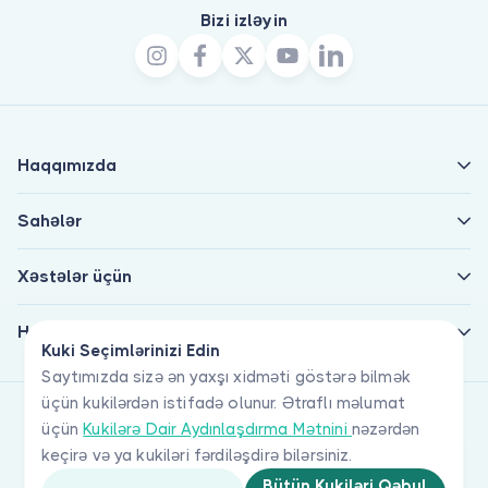
Bizi izləyin
Haqqımızda
Sahələr
Xəstələr üçün
Həkimlər üçün
Kuki Seçimlərinizi Edin
Saytımızda sizə ən yaxşı xidməti göstərə bilmək
üçün kukilərdən istifadə olunur. Ətraflı məlumat
üçün
Kukilərə Dair Aydınlaşdırma Mətnini
nəzərdən
keçirə və ya kukiləri fərdiləşdirə bilərsiniz.
Bütün Kukiləri Qəbul