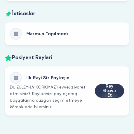
İxtisaslar
Məzmun Tapılmadı
Pasiyent Rəyləri
İlk Rəyi Siz Paylaşın
Rəy
Dr. ZÜLEYHA KORKMAZ’ı əvvəl ziyarət
Əlavə
etmisiniz? Rəylərinizi paylaşaraq
Et
başqalarına düzgün seçim etməyə
kömək edə bilərsiniz.