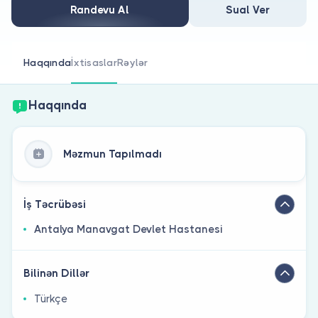
Həkim siniz?
Randevu Al
Sual Ver
Haqqında
İxtisaslar
Rəylər
Haqqında
Məzmun Tapılmadı
İş Təcrübəsi
Antalya Manavgat Devlet Hastanesi
Bilinən Dillər
Türkçe