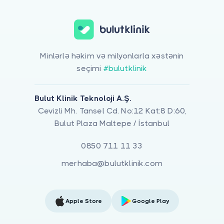
Minlərlə həkim və milyonlarla xəstənin
seçimi
#bulutklinik
Bulut Klinik Teknoloji A.Ş.
Cevizli Mh. Tansel Cd. No:12 Kat:8 D:60,
Bulut Plaza Maltepe / İstanbul
0850 711 11 33
merhaba@bulutklinik.com
Apple Store
Google Play