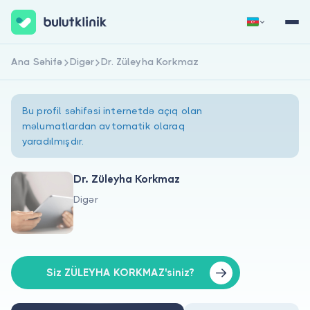
Ana Səhifə
Digər
Dr. Züleyha Korkmaz
Qeydiyyat
Daxil Ol
Bu profil səhifəsi internetdə açıq olan
məlumatlardan avtomatik olaraq
yaradılmışdır.
Dr. Züleyha Korkmaz
Digər
Haqqımızda
Xəstələr üçün
Həkimlər üçün
Siz ZÜLEYHA KORKMAZ'siniz?